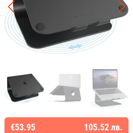
€53.95
105.52 лв.