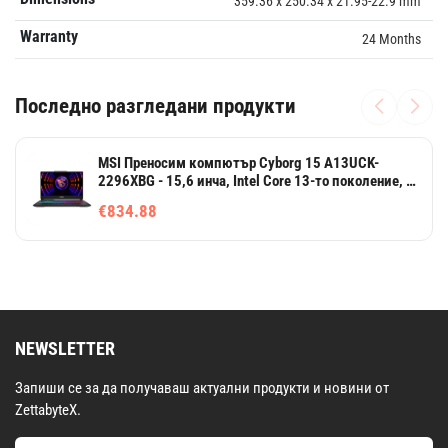
359.36 x 250.34 x 21.95-22.9 mm
Warranty
24 Months
Последно разгледани продукти
MSI Преносим компютър Cyborg 15 A13UCK-
2296XBG - 15,6 инча, Intel Core 13-то поколение, за
игри
€834.88
NEWSLETTER
Запиши се за да получаваш актуални продукти и новини от
ZettabyteX.