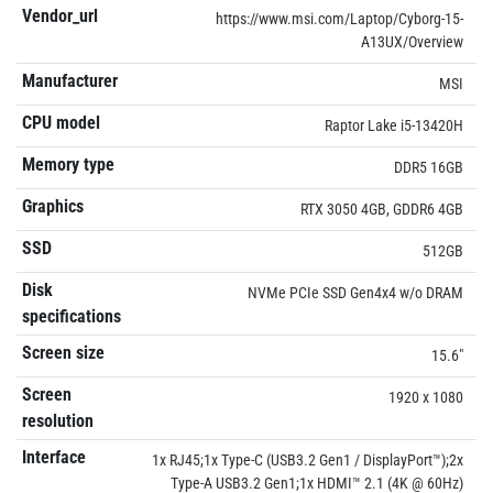
Vendor_url
https://www.msi.com/Laptop/Cyborg-15-
A13UX/Overview
Manufacturer
MSI
CPU model
Raptor Lake i5-13420H
Memory type
DDR5 16GB
Graphics
RTX 3050 4GB, GDDR6 4GB
SSD
512GB
Disk
NVMe PCIe SSD Gen4x4 w/o DRAM
specifications
Screen size
15.6"
Screen
1920 x 1080
resolution
Interface
1x RJ45;1x Type-C (USB3.2 Gen1 / DisplayPort™);2x
Type-A USB3.2 Gen1;1x HDMI™ 2.1 (4K @ 60Hz)