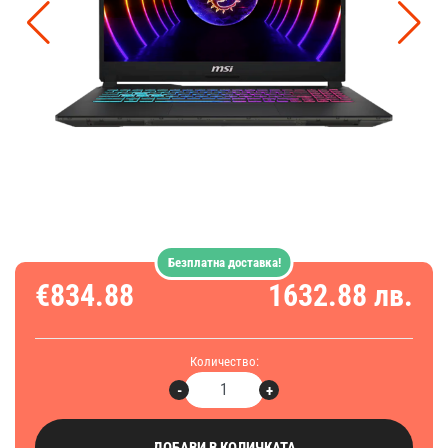
Безплатна доставка!
€834.88
1632.88 лв.
Количество:
-
+
ДОБАВИ В КОЛИЧКАТА