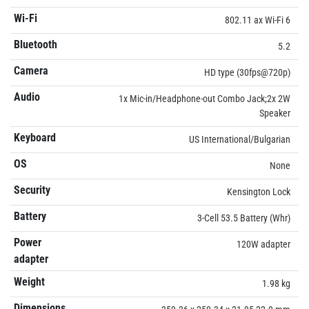
Wi-Fi
802.11 ax Wi-Fi 6
Bluetooth
5.2
Camera
HD type (30fps@720p)
Audio
1x Mic-in/Headphone-out Combo Jack;2x 2W
Speaker
Keyboard
US International/Bulgarian
OS
None
Security
Kensington Lock
Battery
3-Cell 53.5 Battery (Whr)
Power
120W adapter
adapter
Weight
1.98 kg
Dimensions