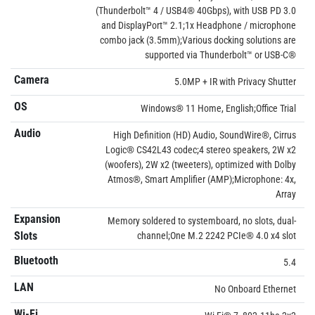
(Thunderbolt™ 4 / USB4® 40Gbps), with USB PD 3.0
and DisplayPort™ 2.1;1x Headphone / microphone
combo jack (3.5mm);Various docking solutions are
supported via Thunderbolt™ or USB-C®
Camera
5.0MP + IR with Privacy Shutter
OS
Windows® 11 Home, English;Office Trial
Audio
High Definition (HD) Audio, SoundWire®, Cirrus
Logic® CS42L43 codec;4 stereo speakers, 2W x2
(woofers), 2W x2 (tweeters), optimized with Dolby
Atmos®, Smart Amplifier (AMP);Microphone: 4x,
Array
Expansion
Memory soldered to systemboard, no slots, dual-
Slots
channel;One M.2 2242 PCIe® 4.0 x4 slot
Bluetooth
5.4
LAN
No Onboard Ethernet
Wi-Fi