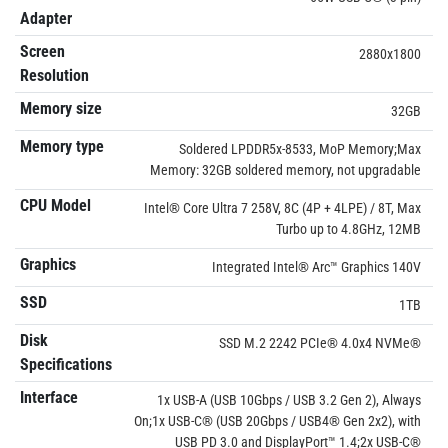
Adapter
Screen
2880x1800
Resolution
Memory size
32GB
Memory type
Soldered LPDDR5x-8533, MoP Memory;Max
Memory: 32GB soldered memory, not upgradable
CPU Model
Intel® Core Ultra 7 258V, 8C (4P + 4LPE) / 8T, Max
Turbo up to 4.8GHz, 12MB
Graphics
Integrated Intel® Arc™ Graphics 140V
SSD
1TB
Disk
SSD M.2 2242 PCIe® 4.0x4 NVMe®
Specifications
Interface
1x USB-A (USB 10Gbps / USB 3.2 Gen 2), Always
On;1x USB-C® (USB 20Gbps / USB4® Gen 2x2), with
USB PD 3.0 and DisplayPort™ 1.4;2x USB-C®