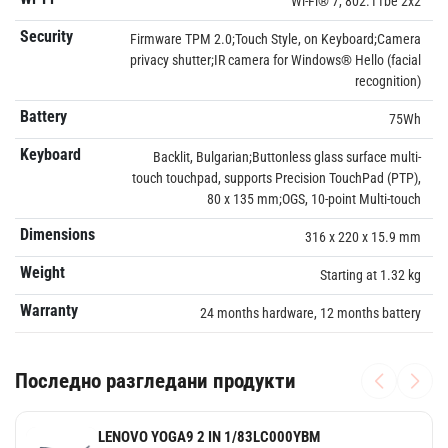
Wi-Fi® 7, 802.11be 2x2
Security
Firmware TPM 2.0;Touch Style, on Keyboard;Camera
privacy shutter;IR camera for Windows® Hello (facial
recognition)
Battery
75Wh
Keyboard
Backlit, Bulgarian;Buttonless glass surface multi-
touch touchpad, supports Precision TouchPad (PTP),
80 x 135 mm;OGS, 10-point Multi-touch
Dimensions
316 x 220 x 15.9 mm
Weight
Starting at 1.32 kg
Warranty
24 months hardware, 12 months battery
Последно разгледани продукти
LENOVO YOGA9 2 IN 1/83LC000YBM