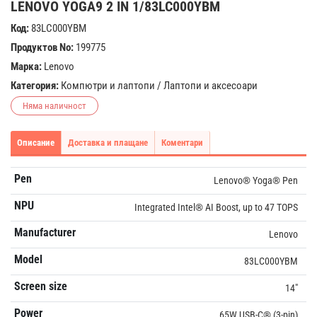
LENOVO YOGA9 2 IN 1/83LC000YBM
Код:
83LC000YBM
Продуктов No:
199775
Марка:
Lenovo
Категория:
Компютри и лаптопи
/
Лаптопи и аксесоари
Няма наличност
Описание
Доставка и плащане
Коментари
Pen
Lenovo® Yoga® Pen
NPU
Integrated Intel® AI Boost, up to 47 TOPS
Manufacturer
Lenovo
Model
83LC000YBM
Screen size
14"
Power
65W USB-C® (3-pin)