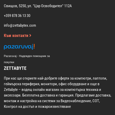
Свищов, 5250, ул. "Цар Освободител" 112А
+359 878 36 13 30
info@zettabytex.com
Към контакти
Pazaruvaj - Надежден помощник за
покупки
ZETTABYTE
При нас ще откриете най-добрите оферти за компютри, лаптопи,
геймърска периферия, монитори, офис оборудване и още в
Zettabyte – водещ онлайн магазин за компютърна техника и
аксесоари. Безплатна доставка и гаранция. Предлагаме доставка,
монтаж и настройка на системи за Видеонаблюдение, СОТ,
Контрол на достъп и пожароизвестяване