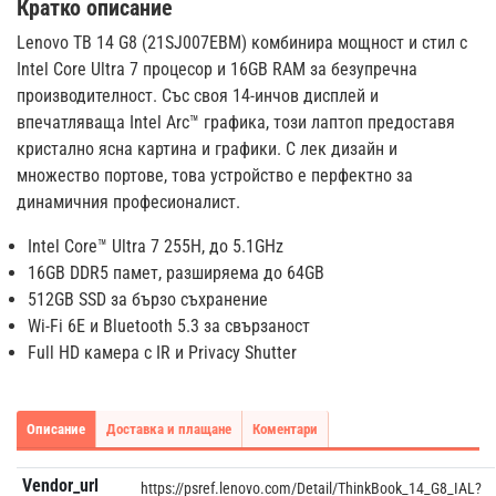
Кратко описание
Lenovo TB 14 G8 (21SJ007EBM) комбинира мощност и стил с
Intel Core Ultra 7 процесор и 16GB RAM за безупречна
производителност. Със своя 14-инчов дисплей и
впечатляваща Intel Arc™ графика, този лаптоп предоставя
кристално ясна картина и графики. С лек дизайн и
множество портове, това устройство е перфектно за
динамичния професионалист.
Intel Core™ Ultra 7 255H, до 5.1GHz
16GB DDR5 памет, разширяема до 64GB
512GB SSD за бързо съхранение
Wi-Fi 6E и Bluetooth 5.3 за свързаност
Full HD камера с IR и Privacy Shutter
Описание
Доставка и плащане
Коментари
Vendor_url
https://psref.lenovo.com/Detail/ThinkBook_14_G8_IAL?