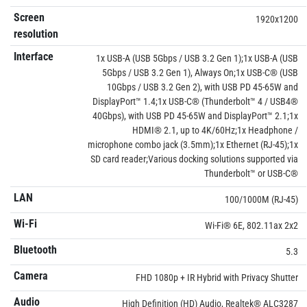
Screen
1920x1200
resolution
Interface
1x USB-A (USB 5Gbps / USB 3.2 Gen 1);1x USB-A (USB
5Gbps / USB 3.2 Gen 1), Always On;1x USB-C® (USB
10Gbps / USB 3.2 Gen 2), with USB PD 45-65W and
DisplayPort™ 1.4;1x USB-C® (Thunderbolt™ 4 / USB4®
40Gbps), with USB PD 45-65W and DisplayPort™ 2.1;1x
HDMI® 2.1, up to 4K/60Hz;1x Headphone /
microphone combo jack (3.5mm);1x Ethernet (RJ-45);1x
SD card reader;Various docking solutions supported via
Thunderbolt™ or USB-C®
LAN
100/1000M (RJ-45)
Wi-Fi
Wi-Fi® 6E, 802.11ax 2x2
Bluetooth
5.3
Camera
FHD 1080p + IR Hybrid with Privacy Shutter
Audio
High Definition (HD) Audio, Realtek® ALC3287