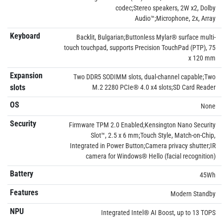
codec;Stereo speakers, 2W x2, Dolby
Audio™;Microphone, 2x, Array
Keyboard
Backlit, Bulgarian;Buttonless Mylar® surface multi-
touch touchpad, supports Precision TouchPad (PTP), 75
x 120 mm
Expansion
Two DDR5 SODIMM slots, dual-channel capable;Two
slots
M.2 2280 PCIe® 4.0 x4 slots;SD Card Reader
OS
None
Security
Firmware TPM 2.0 Enabled;Kensington Nano Security
Slot™, 2.5 x 6 mm;Touch Style, Match-on-Chip,
Integrated in Power Button;Camera privacy shutter;IR
camera for Windows® Hello (facial recognition)
Battery
45Wh
Features
Modern Standby
NPU
Integrated Intel® AI Boost, up to 13 TOPS