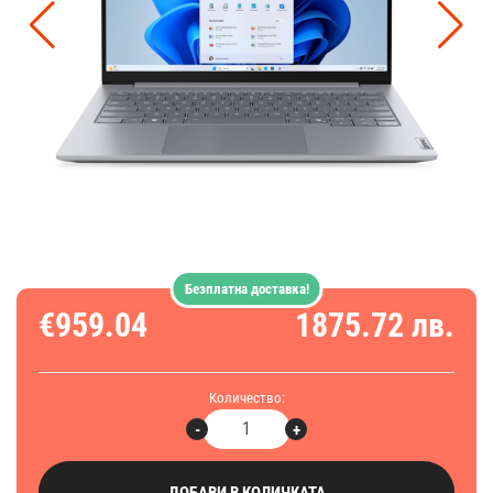
Безплатна доставка!
€959.04
1875.72 лв.
Количество:
-
+
ДОБАВИ В КОЛИЧКАТА