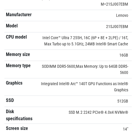
M=21SJ007EBM
Manufacturer
Lenovo
Model
21SJ007EBM
CPU model
Intel Core™ Ultra 7 255H, 16C (6P + 8E + 2LPE) / 16T,
Max Turbo up to 5.1GHz, 24MB Intel® Smart Cache
Memory size
16GB
Memory type
SODIMM DDR5-5600;Max Memory: Up to 64GB DDR5-
5600
Graphics
Integrated Intel® Arc™ 140T GPU Functions as Intel®
Graphics
SSD
512GB
Disk
SSD M.2 2242 PCIe® 4.0x4 NVMe®
specifications
Screen size
14"