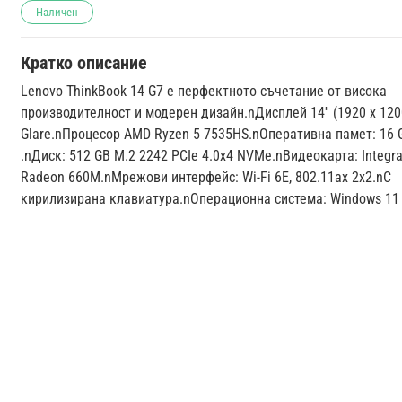
Наличен
Кратко описание
Lenovo ThinkBook 14 G7 е перфектното съчетание от висока
производителност и модерен дизайн.nДисплей 14'' (1920 x 1200)
Glare.nПроцесор AMD Ryzen 5 7535HS.nОперативна памет: 16
.nДиск: 512 GB M.2 2242 PCIe 4.0x4 NVMe.nВидеокарта: Integr
Radeon 660M.nМрежови интерфейс: Wi-Fi 6E, 802.11ax 2x2.nС
кирилизирана клавиатура.nОперационна система: Windows 11 