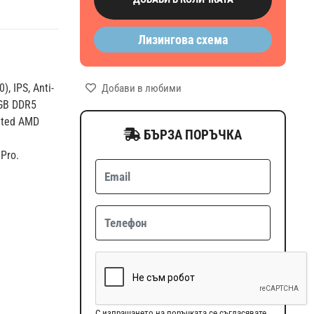
Лизингова схема
, IPS, Anti-
Добави в любими
 GB DDR5
ated AMD
БЪРЗА ПОРЪЧКА
Pro.
С изпращането на поръчката се съгласявате