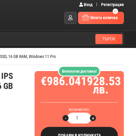
Вход
Регистрация
0
Моята количка
ТЪРСИ
 SSD, 16 GB RAM, Windows 11 Pro
Безплатна доставка!
 IPS
€986.04
1928.53
6 GB
лв.
Количество:
-
+
ДОБАВИ В КОЛИЧКАТА