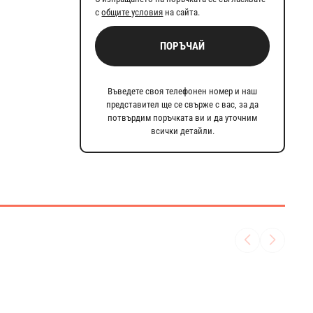
с
общите условия
на сайта.
ПОРЪЧАЙ
Въведете своя телефонен номер и наш
представител ще се свърже с вас, за да
потвърдим поръчката ви и да уточним
всички детайли.