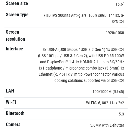
Screen size
15.6"
Screen type
FHD IPS 300nits Anti-glare, 100% sRGB, 144Hz, G-
SYNC®
Screen
1920x1080
resolution
Interface
3x USB-A (USB 5Gbps / USB 3.2 Gen 1) 1x USB-C®
(USB 10Gbps / USB 3.2 Gen 2), with USB PD 65-100W
and DisplayPort™ 1.4 1x HDMI® 2.1, up to 8K/60Hz
1x Headphone / microphone combo jack (3.5mm) 1x
Ethernet (RJ-45) 1x Slim tip Power connector Various
docking solutions supported via or USB-C®
LAN
100/1000M (RJ-45)
Wi-Fi
Wi-Fi® 6, 802.11ax 2x2
Bluetooth
5.3
Camera
5.0MP with E-shutter