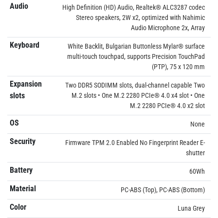
Audio
High Definition (HD) Audio, Realtek® ALC3287 codec
Stereo speakers, 2W x2, optimized with Nahimic
Audio Microphone 2x, Array
Keyboard
White Backlit, Bulgarian Buttonless Mylar® surface
multi-touch touchpad, supports Precision TouchPad
(PTP), 75 x 120 mm
Expansion
Two DDR5 SODIMM slots, dual-channel capable Two
slots
M.2 slots • One M.2 2280 PCIe® 4.0 x4 slot • One
M.2 2280 PCIe® 4.0 x2 slot
OS
None
Security
Firmware TPM 2.0 Enabled No Fingerprint Reader E-
shutter
Battery
60Wh
Material
PC-ABS (Top), PC-ABS (Bottom)
Color
Luna Grey