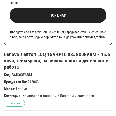
сайта.
ПОРЪЧАЙ
Въведете своя телефонен номер и наш представител ще се свърже
с вас, за да потвърдим поръчката ви и да уточним всички детайли.
Lenovo Лаптоп LOQ 15AHP10 83JG00EABM - 15.6
инча, геймърски, за висока производителност и
работа
Код:
83JG00EABM
Продуктов No:
213063
Марка:
Lenovo
Категория:
Компютри и лаптопи
/
Лаптопи и аксесоари
Наличен