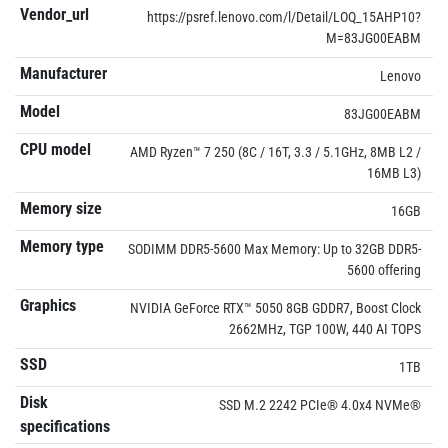
Vendor_url
https://psref.lenovo.com/l/Detail/LOQ_15AHP10?
M=83JG00EABM
Manufacturer
Lenovo
Model
83JG00EABM
CPU model
AMD Ryzen™ 7 250 (8C / 16T, 3.3 / 5.1GHz, 8MB L2 /
16MB L3)
Memory size
16GB
Memory type
SODIMM DDR5-5600 Max Memory: Up to 32GB DDR5-
5600 offering
Graphics
NVIDIA GeForce RTX™ 5050 8GB GDDR7, Boost Clock
2662MHz, TGP 100W, 440 AI TOPS
SSD
1TB
Disk
SSD M.2 2242 PCIe® 4.0x4 NVMe®
specifications