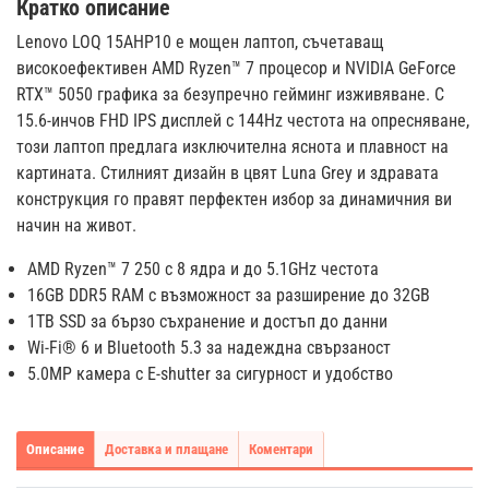
Кратко описание
Lenovo LOQ 15AHP10 е мощен лаптоп, съчетаващ
високоефективен AMD Ryzen™ 7 процесор и NVIDIA GeForce
RTX™ 5050 графика за безупречно гейминг изживяване. С
15.6-инчов FHD IPS дисплей с 144Hz честота на опресняване,
този лаптоп предлага изключителна яснота и плавност на
картината. Стилният дизайн в цвят Luna Grey и здравата
конструкция го правят перфектен избор за динамичния ви
начин на живот.
AMD Ryzen™ 7 250 с 8 ядра и до 5.1GHz честота
16GB DDR5 RAM с възможност за разширение до 32GB
1TB SSD за бързо съхранение и достъп до данни
Wi-Fi® 6 и Bluetooth 5.3 за надеждна свързаност
5.0MP камера с E-shutter за сигурност и удобство
Описание
Доставка и плащане
Коментари