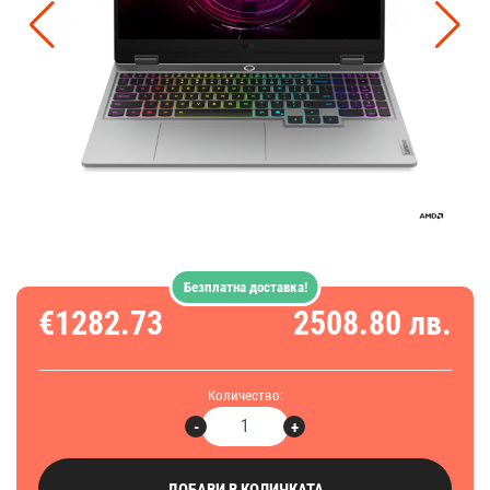
Безплатна доставка!
€1282.73
2508.80 лв.
Количество:
-
+
ДОБАВИ В КОЛИЧКАТА