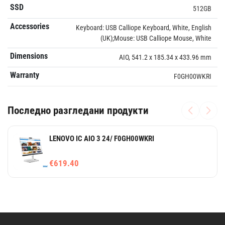
SSD
512GB
Accessories
Keyboard: USB Calliope Keyboard, White, English
(UK);Mouse: USB Calliope Mouse, White
Dimensions
AIO, 541.2 x 185.34 x 433.96 mm
Warranty
F0GH00WKRI
Последно разгледани продукти
LENOVO IC AIO 3 24/ F0GH00WKRI
€619.40