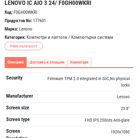
LENOVO IC AIO 3 24/ F0GH00WKRI
Код:
F0GH00WKRI
Продуктов No:
177601
Марка:
Lenovo
Категория:
Компютри и лаптопи
/
Компютърни системи
Няма наличност
Описание
Доставка и плащане
Коментари
Security
Firmware TPM 2.0 integrated in SoC;No physical
locks
Manufacturer
Lenovo
Screen size
23.8"
Screen type
FHD IPS 250nits Anti-glare
Screen
1920x1080