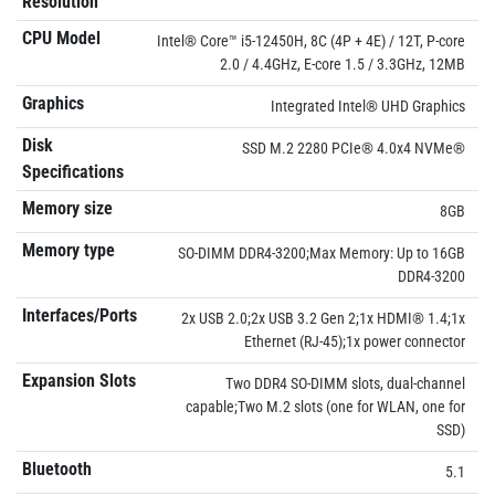
Resolution
CPU Model
Intel® Core™ i5-12450H, 8C (4P + 4E) / 12T, P-core
2.0 / 4.4GHz, E-core 1.5 / 3.3GHz, 12MB
Graphics
Integrated Intel® UHD Graphics
Disk
SSD M.2 2280 PCIe® 4.0x4 NVMe®
Specifications
Memory size
8GB
Memory type
SO-DIMM DDR4-3200;Max Memory: Up to 16GB
DDR4-3200
Interfaces/Ports
2x USB 2.0;2x USB 3.2 Gen 2;1x HDMI® 1.4;1x
Ethernet (RJ-45);1x power connector
Expansion Slots
Two DDR4 SO-DIMM slots, dual-channel
capable;Two M.2 slots (one for WLAN, one for
SSD)
Bluetooth
5.1