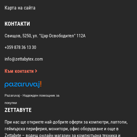
Карта на сайта
КОНТАКТИ
Свищов, 5250, ул. "Цар Освободител" 112А
+359 878 36 13 30
info@zettabytex.com
Към контакти
Pazaruvaj - Надежден помощник за
покупки
ZETTABYTE
При нас ще откриете най-добрите оферти за компютри, лаптопи,
геймърска периферия, монитори, офис оборудване и още в
Zettabyte – водещ онлайн магазин за компютърна техника и