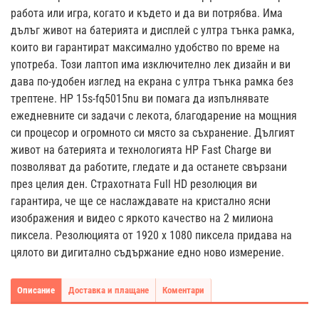
работа или игра, когато и където и да ви потрябва. Има
дълъг живот на батерията и дисплей с ултра тънка рамка,
които ви гарантират максимално удобство по време на
употреба. Този лаптоп има изключително лек дизайн и ви
дава по-удобен изглед на екрана с ултра тънка рамка без
трептене. HP 15s-fq5015nu ви помага да изпълнявате
ежедневните си задачи с лекота, благодарение на мощния
си процесор и огромното си място за съхранение. Дългият
живот на батерията и технологията HP Fast Charge ви
позволяват да работите, гледате и да останете свързани
през целия ден. Страхотната Full HD резолюция ви
гарантира, че ще се наслаждавате на кристално ясни
изображения и видео с яркото качество на 2 милиона
пиксела. Резолюцията от 1920 x 1080 пиксела придава на
цялото ви дигитално съдържание едно ново измерение.
Описание
Доставка и плащане
Коментари