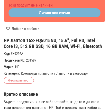
Този продукт не е наличен!
Лизингова схема
Добави в любими
HP Лаптоп 15S-FQ5015NU, 15.6'', FullHD, Intel
Core i3, 512 GB SSD, 16 GB RAM, Wi-Fi, Bluetooth
Код:
6X929EA
Продуктов No:
201587
Марка:
HP
Категория:
Компютри и лаптопи
/
Лаптопи и аксесоари
Няма наличност
Кратко описание
Бъдете продуктивни и се забавлявайте, където и да сте с
този невероятен лаптоп от НР. Той е перфектният избор за