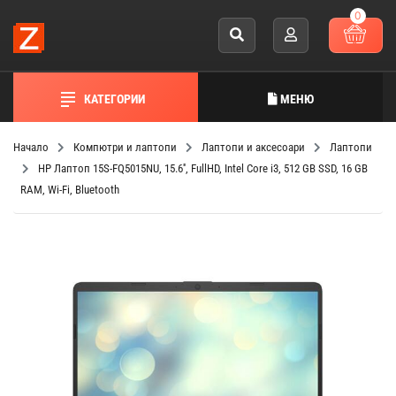
0
КАТЕГОРИИ
МЕНЮ
Начало
Компютри и лаптопи
Лаптопи и аксесоари
Лаптопи
HP Лаптоп 15S-FQ5015NU, 15.6'', FullHD, Intel Core i3, 512 GB SSD, 16 GB
RAM, Wi-Fi, Bluetooth