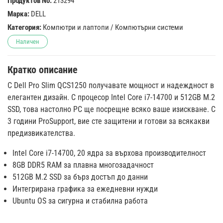
Продуктов No:
213294
Марка:
DELL
Категория:
Компютри и лаптопи
/
Компютърни системи
Наличен
Кратко описание
С Dell Pro Slim QCS1250 получавате мощност и надеждност в
елегантен дизайн. С процесор Intel Core i7-14700 и 512GB M.2
SSD, това настолно РС ще посрещне всяко ваше изискване. С
3 години ProSupport, вие сте защитени и готови за всякакви
предизвикателства.
Intel Core i7-14700, 20 ядра за върхова производителност
8GB DDR5 RAM за плавна многозадачност
512GB M.2 SSD за бърз достъп до данни
Интегрирана графика за ежедневни нужди
Ubuntu OS за сигурна и стабилна работа