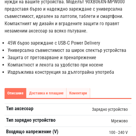
нужди на вашите устройства. Моделът 90XB06XN-MPW000
предоставя бързо и надеждно зареждане с универсална
съвместимост, идеален за лаптопи, таблети и смартфони.
Компактният му дизайн и вградените защити го правят
незаменим аксесоар за всяко пътуване.
45W бързо зареждане с USB-C Power Delivery
Универсална съвместимост за широк спектър устройства
Защита от претоварване и пренапрежение
Компактност и лекота за удобство при носене
Издръжлива конструкция за дълготрайна употреба
Описание
Доставка и плащане
Коментари
Тип аксесоар
Зарядно устройство
Тип зарядно устройство
Мрежово
Входящо напрежение (V)
100 - 240 V