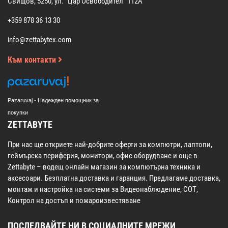
Свищов, 5250, ул. "Цар Освободител" 112А
+359 878 36 13 30
info@zettabytex.com
Към контакти
Pazaruvaj - Надежден помощник за
покупки
ZETTABYTE
При нас ще откриете най-добрите оферти за компютри, лаптопи,
геймърска периферия, монитори, офис оборудване и още в
Zettabyte – водещ онлайн магазин за компютърна техника и
аксесоари. Безплатна доставка и гаранция. Предлагаме доставка,
монтаж и настройка на системи за Видеонаблюдение, СОТ,
Контрол на достъп и пожароизвестяване
ПОСЛЕДВАЙТЕ НИ В СОЦИАЛНИТЕ МРЕЖИ