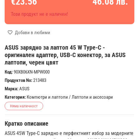
€23.56
46.08 лв.
Този продукт не е наличен!
Добави в любими
ASUS зарядно за лаптоп 45 W Type-C -
оригинален адаптер, USB-C конектор, за ASUS
лаптопи, черен цвят
Код:
90XB06XN-MPW000
Продуктов No:
213483
Марка:
ASUS
Категория:
Компютри и лаптопи
/
Лаптопи и аксесоари
Няма наличност
Кратко описание
ASUS 45W Type-C зарядно е перфектният избор за модерните