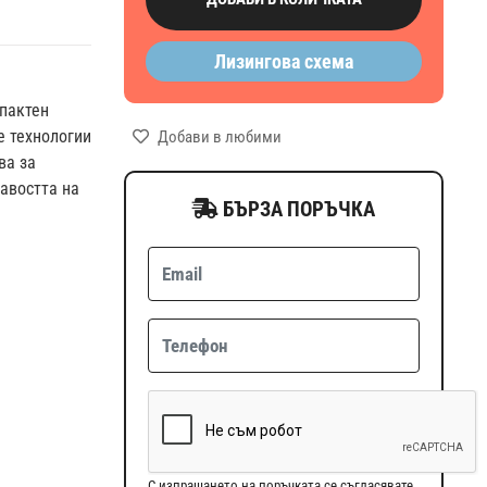
Лизингова схема
мпактен
е технологии
Добави в любими
ва за
авостта на
БЪРЗА ПОРЪЧКА
С изпращането на поръчката се съгласявате