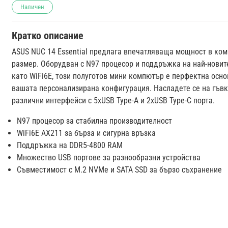
Наличен
Кратко описание
ASUS NUC 14 Essential предлага впечатляваща мощност в ко
размер. Оборудван с N97 процесор и поддръжка на най-новит
като WiFi6E, този полуготов мини компютър е перфектна осно
вашата персонализирана конфигурация. Насладете се на гъвк
различни интерфейси с 5xUSB Type-A и 2xUSB Type-C порта.
N97 процесор за стабилна производителност
WiFi6E AX211 за бърза и сигурна връзка
Поддръжка на DDR5-4800 RAM
Множество USB портове за разнообразни устройства
Съвместимост с M.2 NVMe и SATA SSD за бързо съхранение