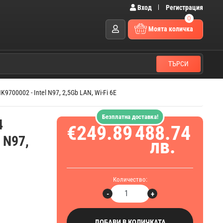
Вход
Регистрация
0
Моята количка
ТЪРСИ
700002 - Intel N97, 2,5Gb LAN, Wi-Fi 6E
Безплатна доставка!
4
€249.89
488.74
 N97,
лв.
Количество:
-
+
ДОБАВИ В КОЛИЧКАТА