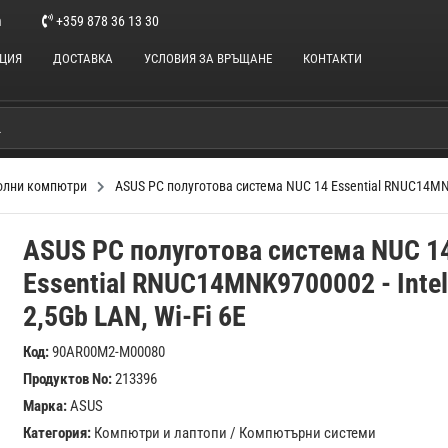
m
+359 878 36 13 30
НЦИЯ
ДОСТАВКА
УСЛОВИЯ ЗА ВРЪЩАНЕ
КОНТАКТИ
олни компютри
ASUS РС полуготова система NUC 14 Essential RNUC14MNK9
ASUS РС полуготова система NUC 1
Essential RNUC14MNK9700002 - Intel
2,5Gb LAN, Wi-Fi 6E
Код:
90AR00M2-M00080
Продуктов No:
213396
Марка:
ASUS
Категория:
Компютри и лаптопи
/
Компютърни системи