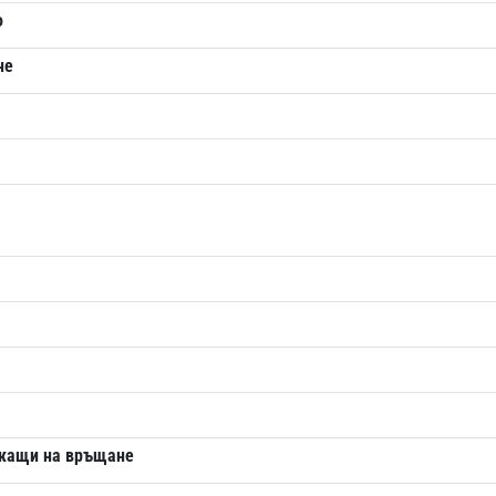
о
не
ежащи на връщане