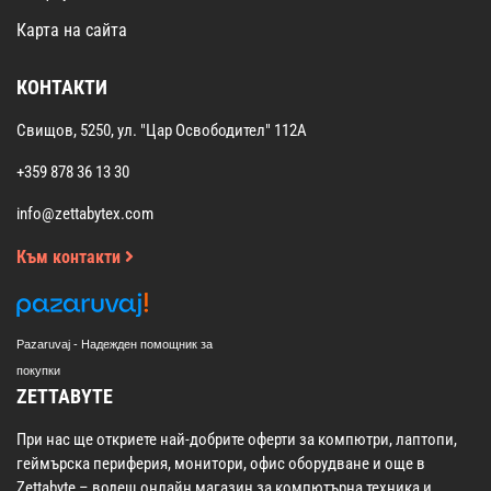
Карта на сайта
КОНТАКТИ
Свищов, 5250, ул. "Цар Освободител" 112А
+359 878 36 13 30
info@zettabytex.com
Към контакти
Pazaruvaj - Надежден помощник за
покупки
ZETTABYTE
При нас ще откриете най-добрите оферти за компютри, лаптопи,
геймърска периферия, монитори, офис оборудване и още в
Zettabyte – водещ онлайн магазин за компютърна техника и