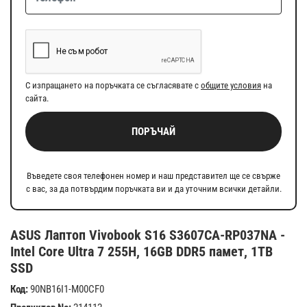
С изпращането на поръчката се съгласявате с
общите условия
на
сайта.
ПОРЪЧАЙ
Въведете своя телефонен номер и наш представител ще се свърже
с вас, за да потвърдим поръчката ви и да уточним всички детайли.
ASUS Лаптоп Vivobook S16 S3607CA-RP037NA -
Intel Core Ultra 7 255H, 16GB DDR5 памет, 1TB
SSD
Код:
90NB16I1-M00CF0