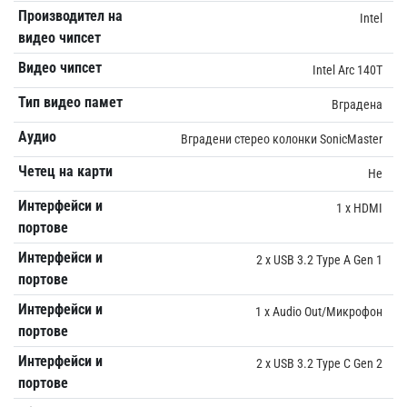
Производител на
Intel
видео чипсет
Видео чипсет
Intel Arc 140T
Тип видео памет
Вградена
Аудио
Вградени стерео колонки SonicMaster
Четец на карти
Не
Интерфейси и
1 x HDMI
портове
Интерфейси и
2 x USB 3.2 Type A Gen 1
портове
Интерфейси и
1 x Audio Out/Микрофон
портове
Интерфейси и
2 x USB 3.2 Type C Gen 2
портове