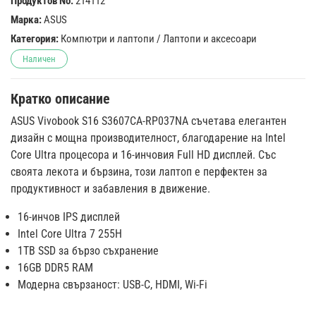
Продуктов No:
214112
Марка:
ASUS
Категория:
Компютри и лаптопи
/
Лаптопи и аксесоари
Наличен
Кратко описание
ASUS Vivobook S16 S3607CA-RP037NA съчетава елегантен
дизайн с мощна производителност, благодарение на Intel
Core Ultra процесора и 16-инчовия Full HD дисплей. Със
своята лекота и бързина, този лаптоп е перфектен за
продуктивност и забавления в движение.
16-инчов IPS дисплей
Intel Core Ultra 7 255H
1TB SSD за бързо съхранение
16GB DDR5 RAM
Модерна свързаност: USB-C, HDMI, Wi-Fi