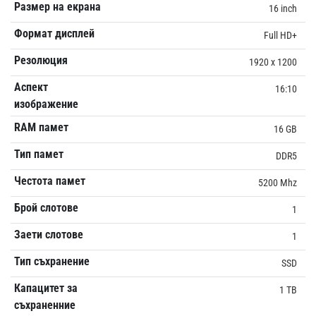
Размер на екрана
16 inch
Формат дисплей
Full HD+
Резолюция
1920 x 1200
Аспект
16:10
изображение
RAM памет
16 GB
Тип памет
DDR5
Честота памет
5200 Mhz
Брой слотове
1
Заети слотове
1
Тип съхранение
SSD
Капацитет за
1 TB
съхраненние