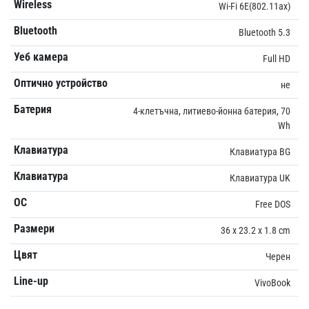
Wireless
Wi-Fi 6E(802.11ax)
Bluetooth
Bluetooth 5.3
Уеб камера
Full HD
Оптично устройство
не
Батерия
4-клетъчна, литиево-йонна батерия, 70
Wh
Клавиатура
Клавиатура BG
Клавиатура
Клавиатура UK
ОС
Free DOS
Размери
36 x 23.2 x 1.8 cm
Цвят
Черен
Line-up
VivoBook