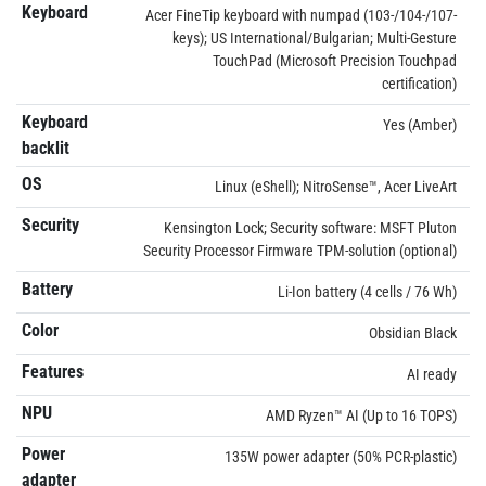
Keyboard
Acer FineTip keyboard with numpad (103-/104-/107-
keys); US International/Bulgarian; Multi-Gesture
TouchPad (Microsoft Precision Touchpad
certification)
Keyboard
Yes (Amber)
backlit
OS
Linux (eShell); NitroSense™, Acer LiveArt
Security
Kensington Lock; Security software: MSFT Pluton
Security Processor Firmware TPM-solution (optional)
Battery
Li-Ion battery (4 cells / 76 Wh)
Color
Obsidian Black
Features
AI ready
NPU
AMD Ryzen™ AI (Up to 16 TOPS)
Power
135W power adapter (50% PCR-plastic)
adapter