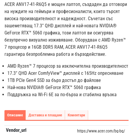
ACER ANV17-41-R6Q5 е мощен лаптоп, създаден да отговори
на нуждите на геймъри и професионалисти, които търсят
висока производителност и надеждност. Съчетан със
зашеметяващ 17.3" QHD дисплей и най-новата NVIDIA®
GeForce RTX™ 5060 графика, този лаптоп ви осигурява
безупречно визуално изживяване. Оборудван с AMD Ryzen™
7 процесор и 16GB DDR5 RAM, ACER ANV17-41-R6Q5
гарантира безпроблемна работа и бързодействие.
AMD Ryzen™ 7 процесор за изключителна производителност
17.3" QHD Acer ComfyView™ дисплей с 165Hz опресняване
1TB PCIe Gen4 SSD за бърз достъп до файлове
Най-нова NVIDIA® GeForce RTX™ 5060 графика
Поддръжка на Wi-Fi 6E за по-бърза и стабилна връзка
Описание
Доставка и плащане
Коментари
Vendor_url
https://www.acer.com/bg-bg/