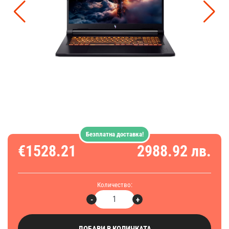
Безплатна доставка!
€1528.21
2988.92 лв.
Количество:
-
+
ДОБАВИ В КОЛИЧКАТА