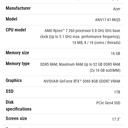
Manufacturer
Acer
Model
ANV17-41-R6Q5
CPU model
AMD Ryzen™ 7 260 processor 3.8 GHz GHz base
clock (Up to 5.1 GHz max. performance frequency),
16 MB, 8 / 16 (cores / threads)
Memory size
16 GB
Memory type
DDR5 RAM; Maximum RAM Up to 32 GB DDR5 RAM
(2x 16 GB soDIMM)
Graphics
NVIDIA® GeForce RTX™ 5060 8GB GDDR7 VRAM
SSD
1TB
Disk
PCIe Gen4 SSD
specifications
Screen size
17.3"