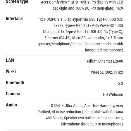
Screen type
Acer ComfyView™ QHD 165Hz IPS display with LED
backlight and 100% DCI-P3 (non-glare), 16:9
Interface
1x HDMI® 2.1; Displayport via USB Type-C; USB 3.2:
3x (2x Type-A Gen 2 (1x with Power-Off USB
Charging), 1x Type-A Gen 1); USB 4.0: 1x (Type-C);
Ethernet (RJ-45); MicroSD cardreader; 1x 3.5 mm
speaker/headphone/line-out (supports headsets with
integrated microphone)
LAN
Killer™ Ethernet E2600
Wi-Fi
Wi-Fi 6E (802.11 ax)
Bluetooth
5.3
Camera
HD Webcam
Audio
DTS® X:Ultra Audio, Acer TrueHarmony, Acer
Purified, AI noise reduction | compatible with Cortana
with Voice; Speaker two built-in stereo speakers;
Microphone three built-in microphones