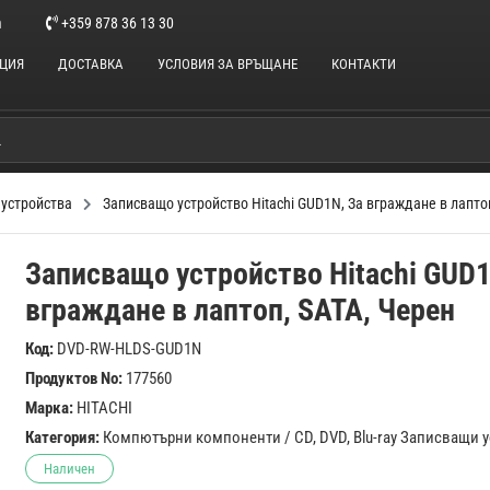
m
+359 878 36 13 30
НЦИЯ
ДОСТАВКА
УСЛОВИЯ ЗА ВРЪЩАНЕ
КОНТАКТИ
 устройства
Записващо устройство Hitachi GUD1N, За вграждане в лапто
Записващо устройство Hitachi GUD1
вграждане в лаптоп, SATA, Черен
Код:
DVD-RW-HLDS-GUD1N
Продуктов No:
177560
Марка:
HITACHI
Категория:
Компютърни компоненти
/
CD, DVD, Blu-ray Записващи 
Наличен