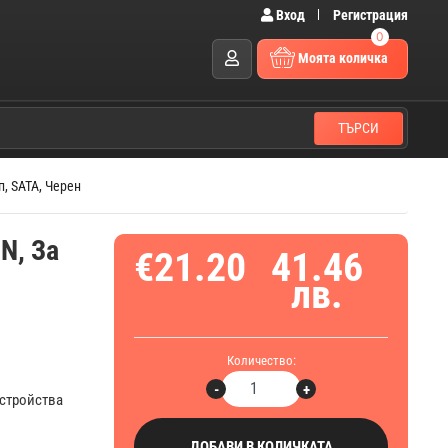
Вход
Регистрация
0
Моята количка
ТЪРСИ
п, SATA, Черен
N, За
€21.20
41.46
лв.
Количество:
-
+
устройства
ДОБАВИ В КОЛИЧКАТА