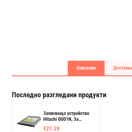
Описание
Доставка
Последно разгледани продукти
Записващо устройство
Hitachi GUD1N, За
вграждане в лаптоп,
€21.20
SATA, Черен