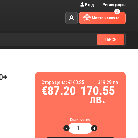
Вход
Регистрация
0
Моята количка
ТЪРСИ
0+
Стара цена:
€163.25
319.29 лв.
€87.20
170.55
лв.
Количество:
-
+