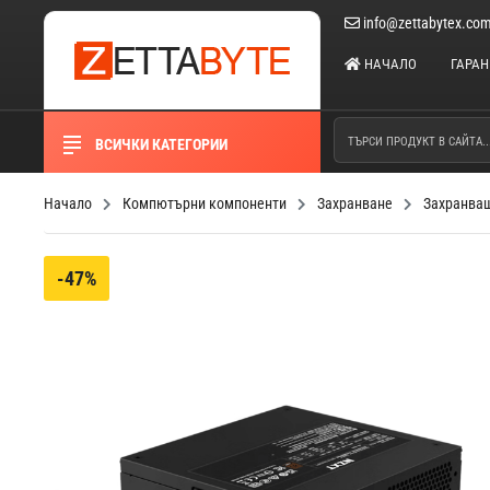
info@zettabytex.co
НАЧАЛО
ГАРА
ВСИЧКИ КАТЕГОРИИ
Начало
Компютърни компоненти
Захранване
Захранващ
-47%