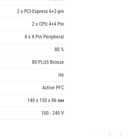
2 x PCI-Express 6+2-pin
2 x CPU 4+4 Pin
4 x 4 Pin Peripheral
80 %
80 PLUS Bronze
Не
Active PFC
140 x 150 x 86 мм
100 - 240 V