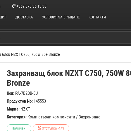
m
+359 878 36 13 30
НЦИЯ
ДОСТАВКА
УСЛОВИЯ ЗА ВРЪЩАНЕ
КОНТАКТИ
 блок NZXT C750, 750W 80+ Bronze
Захранващ блок NZXT C750, 750W 8
Bronze
Код:
PA-7B2BB-EU
Продуктов No:
145553
Марка:
NZXT
Категория:
Компютърни компоненти
/
Захранване
Наличен
Отстъпка -47%