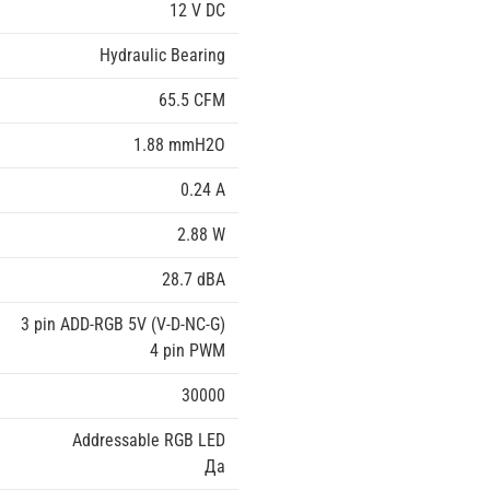
12 V DC
Hydraulic Bearing
65.5 CFM
1.88 mmH2O
0.24 A
2.88 W
28.7 dBA
3 pin ADD-RGB 5V (V-D-NC-G)
4 pin PWM
30000
Addressable RGB LED
Да