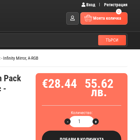
Вход
Регистрация
0
Моята количка
ТЪРСИ
Infinity Mirror, A-RGB
n Pack
€28.44
55.62
 -
лв.
Количество:
-
+
ДОБАВИ В КОЛИЧКАТА