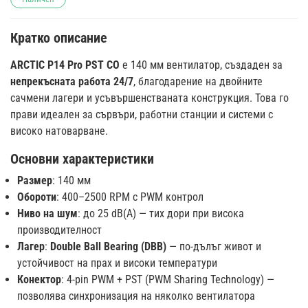
Кратко описание
ARCTIC P14 Pro PST CO
е 140 мм вентилатор, създаден за
непрекъсната работа 24/7
, благодарение на двойните
сачмени лагери и усъвършенстваната конструкция. Това го
прави идеален за сървъри, работни станции и системи с
високо натоварване.
Основни характеристики
Размер
: 140 мм
Обороти
: 400–2500 RPM с PWM контрол
Ниво на шум
: до 25 dB(A) — тих дори при висока
производителност
Лагер
:
Double Ball Bearing (DBB)
— по-дълъг живот и
устойчивост на прах и високи температури
Конектор
: 4-pin PWM + PST (PWM Sharing Technology) —
позволява синхронизация на няколко вентилатора