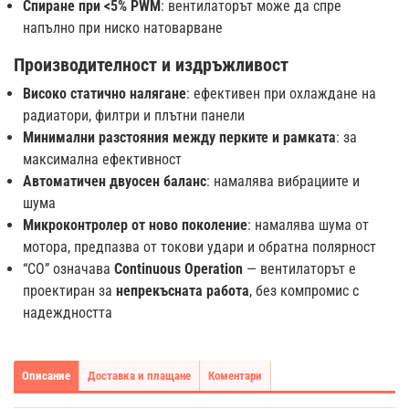
Спиране при <5% PWM
: вентилаторът може да спре
напълно при ниско натоварване
Производителност и издръжливост
Високо статично налягане
: ефективен при охлаждане на
радиатори, филтри и плътни панели
Минимални разстояния между перките и рамката
: за
максимална ефективност
Автоматичен двуосен баланс
: намалява вибрациите и
шума
Микроконтролер от ново поколение
: намалява шума от
мотора, предпазва от токови удари и обратна полярност
“CO” означава
Continuous Operation
— вентилаторът е
проектиран за
непрекъсната работа
, без компромис с
надеждността
Описание
Доставка и плащане
Коментари