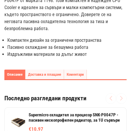
P0047P от марката 1198. Този компактен и надежден CPU
Cooler е идеален за сървъри и малки компютърни системи,
където пространството е ограничено. Доверете се на
неговата пасивна охладителна технология за тиха и
безпроблемна работа.
Компактен дизайн за ограничени пространства
Пасивно охлаждане за безшумна работа
Издръжливи материали за дълъг живот
Описание
Доставка и плащане
Коментари
Последно разгледани продукти
Supermicro охладител за процесор SNK-P0047P -
пасивен нископрофилен радиатор, за 1U сървъри
€10.97