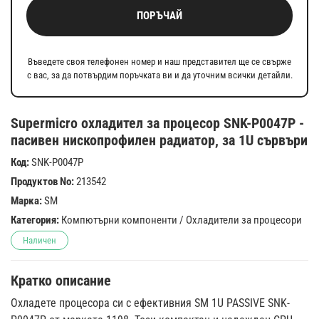
ПОРЪЧАЙ
Въведете своя телефонен номер и наш представител ще се свърже
с вас, за да потвърдим поръчката ви и да уточним всички детайли.
Supermicro охладител за процесор SNK-P0047P -
пасивен нископрофилен радиатор, за 1U сървъри
Код:
SNK-P0047P
Продуктов No:
213542
Марка:
SM
Категория:
Компютърни компоненти
/
Охладители за процесори
Наличен
Кратко описание
Охладете процесора си с ефективния SM 1U PASSIVE SNK-