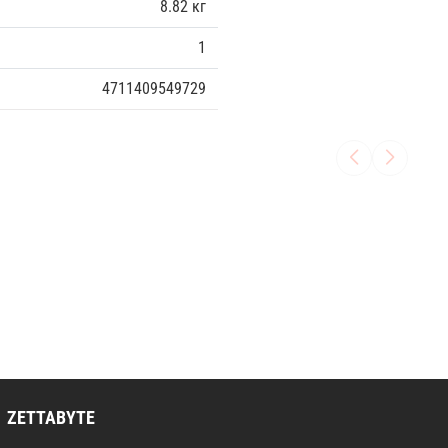
8.82 кг
1
4711409549729
ZETTABYTE