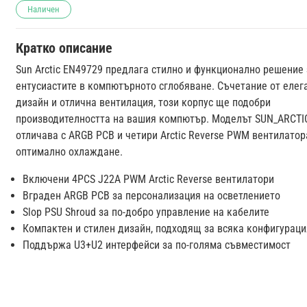
Наличен
Кратко описание
Sun Arctic EN49729 предлага стилно и функционално решение 
ентусиастите в компютърното сглобяване. Съчетание от елег
дизайн и отлична вентилация, този корпус ще подобри
производителността на вашия компютър. Моделът SUN_ARCTI
отличава с ARGB PCB и четири Arctic Reverse PWM вентилатор
оптимално охлаждане.
Включени 4PCS J22A PWM Arctic Reverse вентилатори
Вграден ARGB PCB за персонализация на осветлението
Slop PSU Shroud за по-добро управление на кабелите
Компактен и стилен дизайн, подходящ за всяка конфигураци
Поддържа U3+U2 интерфейси за по-голяма съвместимост