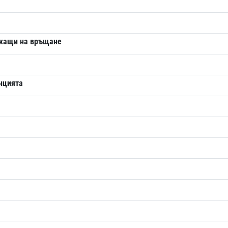
ежащи на връщане
анцията