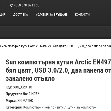
m
+359 878 36 13 30
НЦИЯ
ДОСТАВКА
УСЛОВИЯ ЗА ВРЪЩАНЕ
КОНТАКТИ
n компютърна кутия Arctic EN49729 - бял цвят, USB 3.0/2.0, два панела от з
Sun компютърна кутия Arctic EN497
бял цвят, USB 3.0/2.0, два панела о
закалено стъкло
Код:
SUN_ARCTIC
Продуктов No:
214072
Марка:
XIGMATEK
Категория:
Компютърни компоненти
/
Кутии за компютри