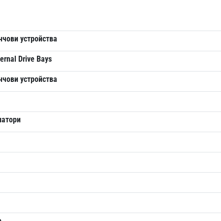
нчови устройства
ternal Drive Bays
нчови устройства
латори
о