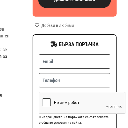
Добави в любими
за
антен
БЪРЗА ПОРЪЧКА
C се
а за
я
С изпращането на поръчката се съгласявате
с
общите условия
на сайта.