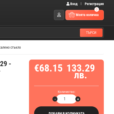
Вход
Регистрация
0
Моята количка
ТЪРСИ
акалено стъкло
29 -
€68.15
133.29
т
лв.
Количество:
-
+
ДОБАВИ В КОЛИЧКАТА