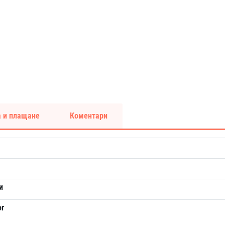
 и плащане
Коментари
и
or