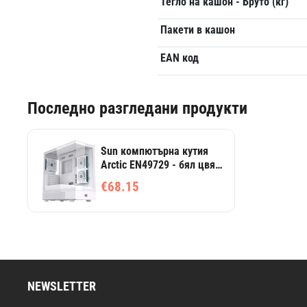
Тегло на кашон - Бруто (кг)
Пакети в кашон
EAN код
Последно разгледани продукти
Sun компютърна кутия
Arctic EN49729 - бял цвят,
USB 3.0/2.0, два панела
€68.15
от закалено стъкло
NEWSLETTER