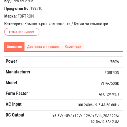
Код:
PPA7508205
Продуктов No:
199510
Марка:
FORTRON
Категория:
Компютърни компоненти
/
Кутии за компютри
Няма наличност
Описание
Доставка и плащане
Коментари
Power
750W
Manufacturer
FORTRON
Model
VITA-750GD
Form Factor
ATX12V V3.1
AC Input
100-240V~ 9.5-4A 50-60Hz
DC Output
+3.3V/ +5V/ +12V/ -12V/ +5Vsb;20A/ 20A/
62.5A/ 0.3A/ 2.5A