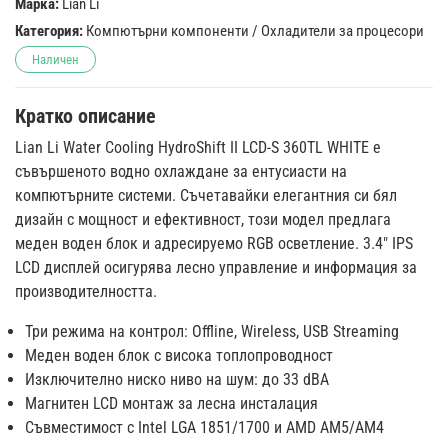
Марка:
Lian Li
Категория:
Компютърни компоненти
/
Охладители за процесори
Наличен
Кратко описание
Lian Li Water Cooling HydroShift II LCD-S 360TL WHITE е
съвършеното водно охлаждане за ентусиасти на
компютърните системи. Съчетавайки елегантния си бял
дизайн с мощност и ефективност, този модел предлага
меден воден блок и адресируемо RGB осветление. 3.4" IPS
LCD дисплей осигурява лесно управление и информация за
производителността.
Три режима на контрол: Offline, Wireless, USB Streaming
Меден воден блок с висока топлопроводност
Изключително ниско ниво на шум: до 33 dBA
Магнитен LCD монтаж за лесна инсталация
Съвместимост с Intel LGA 1851/1700 и AMD AM5/AM4