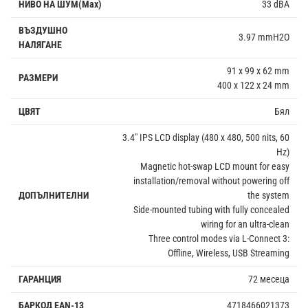
НИВО НА ШУМ(Max)
33 dBA
ВЪЗДУШНО
3.97 mmH2O
НАЛЯГАНЕ
91 x 99 x 62 mm
РАЗМЕРИ
400 x 122 x 24 mm
ЦВЯТ
Бял
3.4" IPS LCD display (480 x 480, 500 nits, 60
Hz)
Magnetic hot-swap LCD mount for easy
installation/removal without powering off
ДОПЪЛНИТЕЛНИ
the system
Side-mounted tubing with fully concealed
wiring for an ultra-clean
Three control modes via L-Connect 3:
Offline, Wireless, USB Streaming
ГАРАНЦИЯ
72 месеца
БАРКОД EAN-13
4718466021373