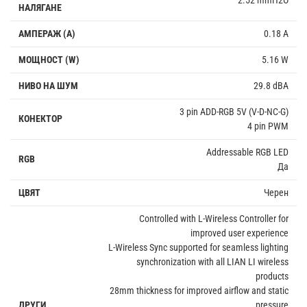
НАЛЯГАНЕ
АМПЕРАЖ (A)
0.18 A
МОЩНОСТ (W)
5.16 W
НИВО НА ШУМ
29.8 dBA
3 pin ADD-RGB 5V (V-D-NC-G)
КОНЕКТОР
4 pin PWM
Addressable RGB LED
RGB
Да
ЦВЯТ
Черен
Controlled with L-Wireless Controller for
improved user experience
L-Wireless Sync supported for seamless lighting
synchronization with all LIAN LI wireless
products
28mm thickness for improved airflow and static
ДРУГИ
pressure