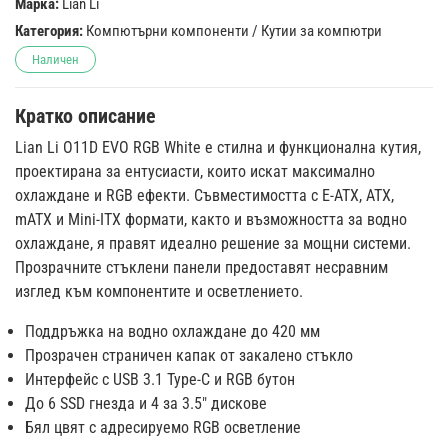
Марка:
Lian Li
Категория:
Компютърни компоненти
/
Кутии за компютри
Наличен
Кратко описание
Lian Li O11D EVO RGB White е стилна и функционална кутия,
проектирана за ентусиасти, които искат максимално
охлаждане и RGB ефекти. Съвместимостта с E-ATX, ATX,
mATX и Mini-ITX формати, както и възможността за водно
охлаждане, я правят идеално решение за мощни системи.
Прозрачните стъклени панели предоставят несравним
изглед към компонентите и осветлението.
Поддръжка на водно охлаждане до 420 мм
Прозрачен страничен капак от закалено стъкло
Интерфейс с USB 3.1 Type-C и RGB бутон
До 6 SSD гнезда и 4 за 3.5" дискове
Бял цвят с адресируемо RGB осветление