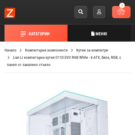
0
КАТЕГОРИИ
МЕНЮ
Начало
Компютърни компоненти
Кутии за компютри
Lian Li компютърна кутия O11D EVO RGB White - E-ATX, бяла, RGB, с
панел от закалено стъкло