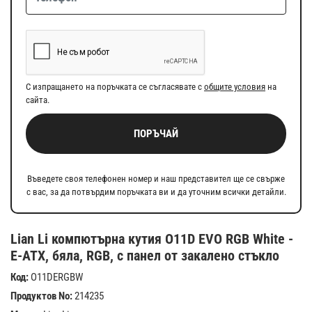
С изпращането на поръчката се съгласявате с
общите условия
на
сайта.
ПОРЪЧАЙ
Въведете своя телефонен номер и наш представител ще се свърже
с вас, за да потвърдим поръчката ви и да уточним всички детайли.
Lian Li компютърна кутия O11D EVO RGB White -
E-ATX, бяла, RGB, с панел от закалено стъкло
Код:
O11DERGBW
Продуктов No:
214235