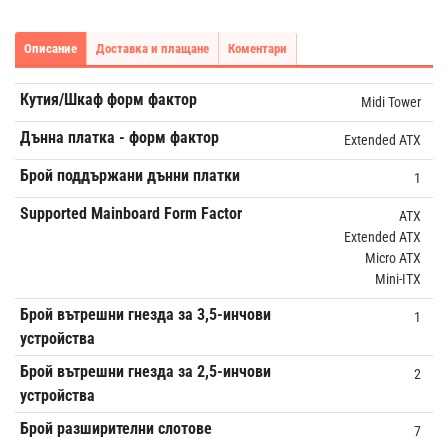
Описание
Доставка и плащане
Коментари
Кутия/Шкаф форм фактор
Midi Tower
Дънна платка - форм фактор
Extended ATX
Брой поддържани дънни платки
1
Supported Mainboard Form Factor
ATX
Extended ATX
Micro ATX
Mini-ITX
Брой вътрешни гнезда за 3,5-инчови
1
устройства
Брой вътрешни гнезда за 2,5-инчови
2
устройства
Брой разширителни слотове
7