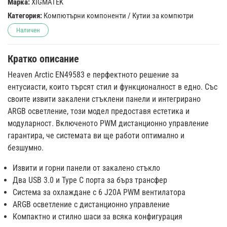
Марка:
XIGMATEK
Категория:
Компютърни компоненти
/
Кутии за компютри
Наличен
Кратко описание
Heaven Arctic EN49583 е перфектното решение за
ентусиасти, които търсят стил и функционалност в едно. Със
своите извити закалени стъклени панели и интегрирано
ARGB осветление, този модел предоставя естетика и
модуларност. Включеното PWM дистанционно управление
гарантира, че системата ви ще работи оптимално и
безшумно.
Извити и горни панели от закалено стъкло
Два USB 3.0 и Type C порта за бърз трансфер
Система за охлаждане с 6 J20A PWM вентилатора
ARGB осветление с дистанционно управление
Компактно и стилно шаси за всяка конфигурация