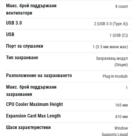
Макс. брой поддържани
8 count
вентилатори
USB 3.0
2 (USB 3.0 (Type A))
USB
1 (USB (C))
Порт за слушалки
1 (3.5 мм мини жак)
Тип захранване
Захранващ модул
(Опция)
Разположение на захранването
Plug-in-module
Макс. брой поддържани
1
захранвания
CPU Cooler Maximum Height
165 мм
Expansion Card Max Length
410 мм
Шаси характеристики
Window
Supports Liquid