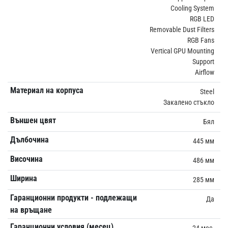
Cooling System
RGB LED
Removable Dust Filters
RGB Fans
Vertical GPU Mounting
Support
Airflow
Материал на корпуса
Steel
Закалено стъкло
Външен цвят
Бял
Дълбочина
445 мм
Височина
486 мм
Ширина
285 мм
Гаранционни продукти - подлежащи
Да
на връщане
Гаранционни условия (месец)
24 мес.