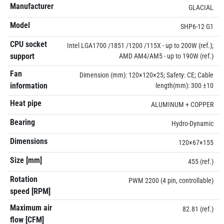
Manufacturer
GLACIAL
Model
SHP6-12 G1
CPU socket
Intel LGA1700 /1851 /1200 /115X - up to 200W (ref.);
support
AMD AM4/AM5 - up to 190W (ref.)
Fan
Dimension (mm): 120×120×25; Safety: CE; Cable
information
length(mm): 300 ±10
Heat pipe
ALUMINUM + COPPER
Bearing
Hydro-Dynamic
Dimensions
120×67×155
Size [mm]
455 (ref.)
Rotation
PWM 2200 (4 pin, controllable)
speed [RPM]
Maximum air
82.81 (ref.)
flow [CFM]