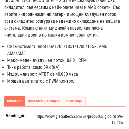
GLACIAL TECH IGLOO SHP6-12 G1 е високоефективен CPU
охладител, съвместим с най-новите Intel и AMD сокети. Със
своите хидродинамични лагери и мощен въздушен поток,
този охладител осигурява надеждно охлаждане на вашата
система. Компактният му дизайн позволява лесна
инсталация дори в по-малки компютърни кутии.
Съвместимост: Intel LGA1700/1851/1200/115X, AMD
AM4/AM5
Максимален въздушен поток: 82.81 CFM
Тиха работа: само 39 dB(A)
Издръжливост: MTBF от 40,000 часа
Мощен вентилатор с PWM контрол
Описание
Доставка и плащане
Коментари
Vendor_url
https://www.glacialtech.com/GT/products/Igloo_SHP6-
12.htm