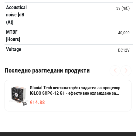
Acoustical
39 (ref.)
noise [dB
(A)]
MTBF
40,000
[Hours]
Voltage
DC12V
Последно разгледани продукти
Glacial Tech вентилатор/охладител за процесор
IGLOO SHP6-12 G1 - ефективно охлаждане за
компютър
€14.88