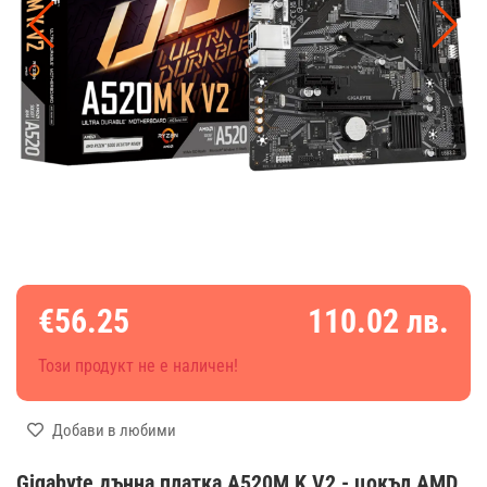
€56.25
110.02 лв.
Този продукт не е наличен!
Добави в любими
Gigabyte дънна платка A520M K V2 - цокъл AMD