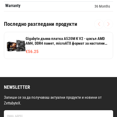
Warranty
36 Months
Последно разгледани продукти
Gigabyte дънна платка A520M K V2 - цокъл AMD
AM4, DDR4 памет, microATX формат за настолни
компютри
€56.25
NEWSLETTER
Запиши се за да получаваш актуални продукти и новини от
ZettabyteX.