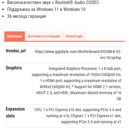
Висококачествен звук с Realtek® Audio CODEC
Поддръжка за Windows 11 и Windows 10
36 месеца гаранция
Описание
Доставка и плащане
Коментари
Vendor_url
https://www.gigabyte.com/Motherboard/A520M-K-V2-
rev-10/sp#sp
Graphics
Integrated Graphics Processor: 1 x D-Sub port,
supporting a maximum resolution of 1920x1200@60 Hz;
1 x HDMI port, supporting a maximum resolution of
4096x2160@60 Hz; * Support for HDMI 2.1 version,
HDCP 2.3, and HDR.; Maximum shared memory of 16
GB
Expansion
CPU: 1 x PCI Express x16 slot, supporting PCIe 3.0 and
slots
running at x16; Chipset: 1 x PCI Express x1 slot,
supporting PCIe 3.0 and running at x1