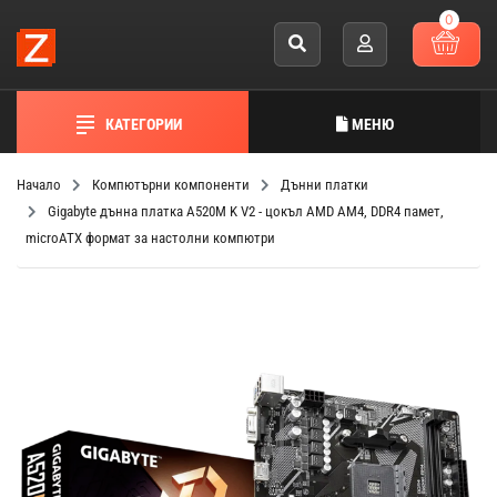
0
КАТЕГОРИИ
МЕНЮ
Начало
Компютърни компоненти
Дънни платки
Gigabyte дънна платка A520M K V2 - цокъл AMD AM4, DDR4 памет,
microATX формат за настолни компютри