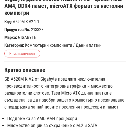
AM4, DDR4 памет, microATX формат за настолни
компютри
Код:
A520M K V2 1.1
Продуктов No:
213327
Марка:
GIGABYTE
Категория:
Компютърни компоненти
/
Дънни платки
Няма наличност
Кратко описание
GB A520M K V2 от Gigabyte предлага изключителна
производителност с интегрирана графика и множество
разширителни слотове. Тази Micro ATX дънна платка е
създадена, за да подобри вашето компютърно преживяване
с поддръжка за най-новите поколения процесори и памет.
Поддръжка за AMD AM4 процесори
Множество опции за съхранение с M.2 и SATA