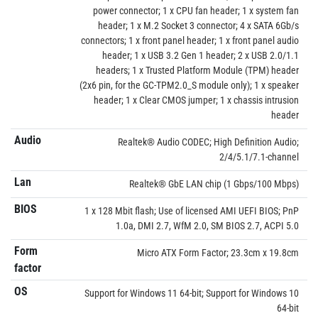
power connector; 1 x CPU fan header; 1 x system fan
header; 1 x M.2 Socket 3 connector; 4 x SATA 6Gb/s
connectors; 1 x front panel header; 1 x front panel audio
header; 1 x USB 3.2 Gen 1 header; 2 x USB 2.0/1.1
headers; 1 x Trusted Platform Module (TPM) header
(2x6 pin, for the GC-TPM2.0_S module only); 1 x speaker
header; 1 x Clear CMOS jumper; 1 x chassis intrusion
header
Audio
Realtek® Audio CODEC; High Definition Audio;
2/4/5.1/7.1-channel
Lan
Realtek® GbE LAN chip (1 Gbps/100 Mbps)
BIOS
1 x 128 Mbit flash; Use of licensed AMI UEFI BIOS; PnP
1.0a, DMI 2.7, WfM 2.0, SM BIOS 2.7, ACPI 5.0
Form
Micro ATX Form Factor; 23.3cm x 19.8cm
factor
OS
Support for Windows 11 64-bit; Support for Windows 10
64-bit