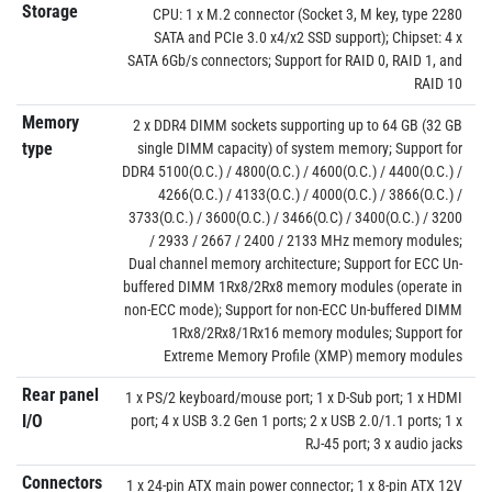
Storage
CPU: 1 x M.2 connector (Socket 3, M key, type 2280
SATA and PCIe 3.0 x4/x2 SSD support); Chipset: 4 x
SATA 6Gb/s connectors; Support for RAID 0, RAID 1, and
RAID 10
Memory
2 x DDR4 DIMM sockets supporting up to 64 GB (32 GB
type
single DIMM capacity) of system memory; Support for
DDR4 5100(O.C.) / 4800(O.C.) / 4600(O.C.) / 4400(O.C.) /
4266(O.C.) / 4133(O.C.) / 4000(O.C.) / 3866(O.C.) /
3733(O.C.) / 3600(O.C.) / 3466(O.C) / 3400(O.C.) / 3200
/ 2933 / 2667 / 2400 / 2133 MHz memory modules;
Dual channel memory architecture; Support for ECC Un-
buffered DIMM 1Rx8/2Rx8 memory modules (operate in
non-ECC mode); Support for non-ECC Un-buffered DIMM
1Rx8/2Rx8/1Rx16 memory modules; Support for
Extreme Memory Profile (XMP) memory modules
Rear panel
1 x PS/2 keyboard/mouse port; 1 x D-Sub port; 1 x HDMI
I/O
port; 4 x USB 3.2 Gen 1 ports; 2 x USB 2.0/1.1 ports; 1 x
RJ-45 port; 3 x audio jacks
Connectors
1 x 24-pin ATX main power connector; 1 x 8-pin ATX 12V