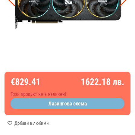
€829.41
1622.18 лв.
Този продукт не е наличен!
Лизингова схема
Добави в любими