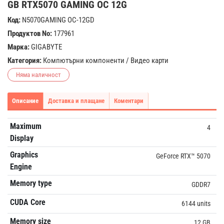
GB RTX5070 GAMING OC 12G
Код:
N5070GAMING OC-12GD
Продуктов No:
177961
Марка:
GIGABYTE
Категория:
Компютърни компоненти
/
Видео карти
Няма наличност
Описание
Доставка и плащане
Коментари
Maximum
4
Display
Graphics
GeForce RTX™ 5070
Engine
Memory type
GDDR7
CUDA Core
6144 units
Memory size
12 GB