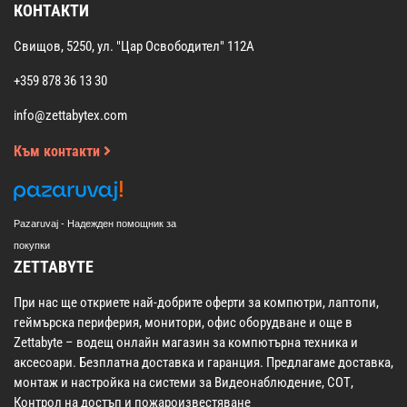
КОНТАКТИ
Свищов, 5250, ул. "Цар Освободител" 112А
+359 878 36 13 30
info@zettabytex.com
Към контакти
Pazaruvaj - Надежден помощник за
покупки
ZETTABYTE
При нас ще откриете най-добрите оферти за компютри, лаптопи,
геймърска периферия, монитори, офис оборудване и още в
Zettabyte – водещ онлайн магазин за компютърна техника и
аксесоари. Безплатна доставка и гаранция. Предлагаме доставка,
монтаж и настройка на системи за Видеонаблюдение, СОТ,
Контрол на достъп и пожароизвестяване