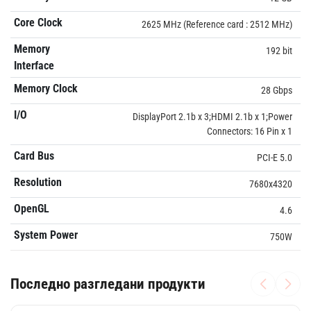
Core Clock
2625 MHz (Reference card : 2512 MHz)
Memory
192 bit
Interface
Memory Clock
28 Gbps
I/O
DisplayPort 2.1b x 3;HDMI 2.1b x 1;Power
Connectors: 16 Pin x 1
Card Bus
PCI-E 5.0
Resolution
7680x4320
OpenGL
4.6
System Power
750W
Последно разгледани продукти