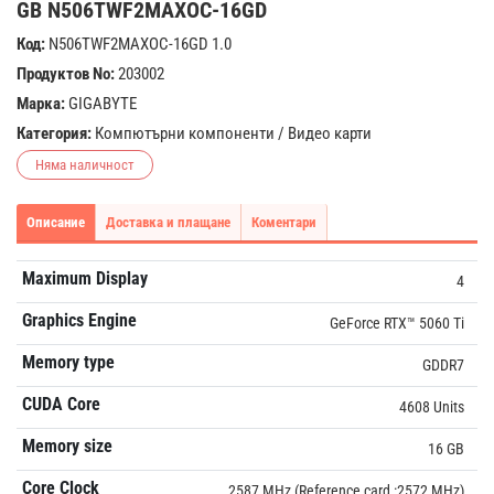
GB N506TWF2MAXOC-16GD
Код:
N506TWF2MAXOC-16GD 1.0
Продуктов No:
203002
Марка:
GIGABYTE
Категория:
Компютърни компоненти
/
Видео карти
Няма наличност
Описание
Доставка и плащане
Коментари
Maximum Display
4
Graphics Engine
GeForce RTX™ 5060 Ti
Memory type
GDDR7
CUDA Core
4608 Units
Memory size
16 GB
Core Clock
2587 MHz (Reference card :2572 MHz)