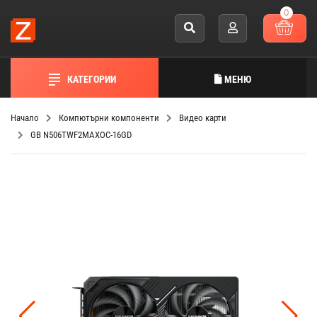
0
КАТЕГОРИИ
МЕНЮ
Начало
Компютърни компоненти
Видео карти
GB N506TWF2MAXOC-16GD