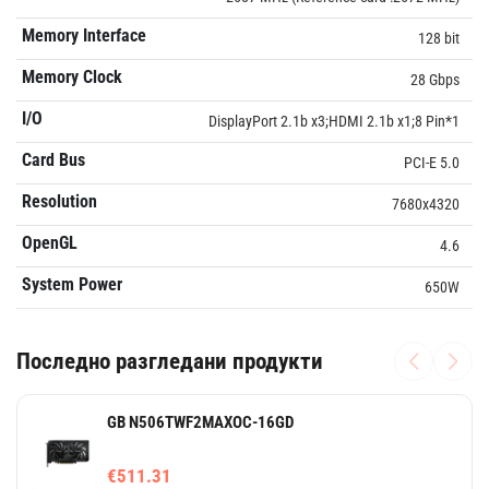
Memory Interface
128 bit
Memory Clock
28 Gbps
I/O
DisplayPort 2.1b x3;HDMI 2.1b x1;8 Pin*1
Card Bus
PCI-E 5.0
Resolution
7680x4320
OpenGL
4.6
System Power
650W
Последно разгледани продукти
GB N506TWF2MAXOC-16GD
€511.31