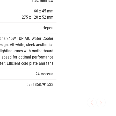
1.82 mmH2O
66 x 45 mm
275 x 120 x 52 mm
Черен
ns 245W TDP AIO Water Cooler
esign: All-white, sleek aesthetics
ighting syncs with motherboard
an speed for optimal performance
r: Efficient cold plate and fans
24 месеца
6931858791533