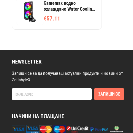
Gamemax водно
охлаждане Water Cooling
IceBurg 240 Digital Black -
€57.11
Addressable RGB
NEWSLETTER
Запиши се за да получаваш актуални продукти и новини от
ZettabyteX.
ЗАПИШИ СЕ
НАЧИНИ НА ПЛАЩАНЕ