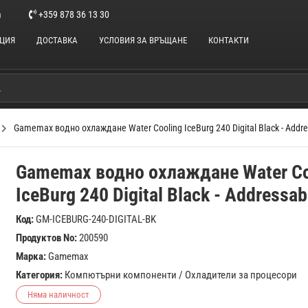
m
+359 878 36 13 30
НЦИЯ
ДОСТАВКА
УСЛОВИЯ ЗА ВРЪЩАНЕ
КОНТАКТИ
Gamemax водно охлаждане Water Cooling IceBurg 240 Digital Black - Addr
Gamemax водно охлаждане Water Co
IceBurg 240 Digital Black - Addressa
Код:
GM-ICEBURG-240-DIGITAL-BK
Продуктов No:
200590
Марка:
Gamemax
Категория:
Компютърни компоненти
/
Охладители за процесори
Няма наличност