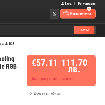
Вход
Регистрация
0
Моята количка
ТЪРСИ
essable RGB
oling
€57.11
111.70
ble RGB
лв.
Този продукт не е наличен!
Добави в любими