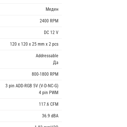
Меден
2400 RPM
DC 12 V
120 x 120 x 25 mm x 2 pcs
Addressable
Да
800-1800 RPM
3 pin ADD-RGB 5V (V-D-NC-G)
4 pin PWM
117.6 CFM
36.9 dBA