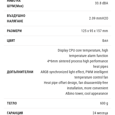
НИВО НА
33.8 dBA
ШУМ(Max)
ВЪЗДУШНО
2.09 mmH2O
НАЛЯГАНЕ
РАЗМЕРИ
125 x 95 x 157 mm
ЦВЯТ
Бял
Display CPU core temperature, high
temperature alarm function
4*6mm sintered process high performance
heat pipes
ДОПЪЛНИТЕЛНИ
ARGB synchronized light effect, PWM intelligent
temperature control fan
Heat pipe offset design, fan disassembly-free
installation, more convenient
Albino tower, cool appearance
ТЕГЛО
600 g
ГАРАНЦИЯ
24 месеца