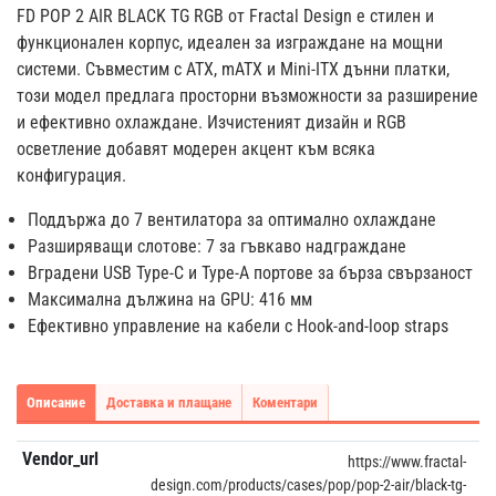
FD POP 2 AIR BLACK TG RGB от Fractal Design е стилен и
функционален корпус, идеален за изграждане на мощни
системи. Съвместим с ATX, mATX и Mini-ITX дънни платки,
този модел предлага просторни възможности за разширение
и ефективно охлаждане. Изчистеният дизайн и RGB
осветление добавят модерен акцент към всяка
конфигурация.
Поддържа до 7 вентилатора за оптимално охлаждане
Разширяващи слотове: 7 за гъвкаво надграждане
Вградени USB Type-C и Type-A портове за бърза свързаност
Максимална дължина на GPU: 416 мм
Ефективно управление на кабели с Hook-and-loop straps
Описание
Доставка и плащане
Коментари
Vendor_url
https://www.fractal-
design.com/products/cases/pop/pop-2-air/black-tg-