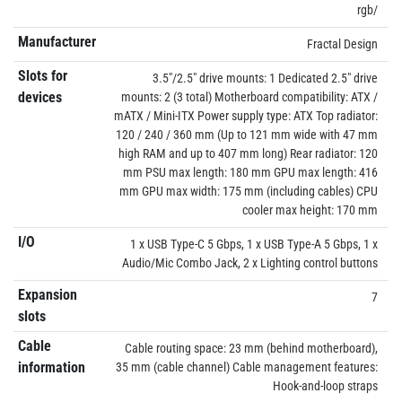
rgb/
Manufacturer
Fractal Design
Slots for
3.5"/2.5" drive mounts: 1 Dedicated 2.5" drive
devices
mounts: 2 (3 total) Motherboard compatibility: ATX /
mATX / Mini-ITX Power supply type: ATX Top radiator:
120 / 240 / 360 mm (Up to 121 mm wide with 47 mm
high RAM and up to 407 mm long) Rear radiator: 120
mm PSU max length: 180 mm GPU max length: 416
mm GPU max width: 175 mm (including cables) CPU
cooler max height: 170 mm
I/O
1 x USB Type-C 5 Gbps, 1 x USB Type-A 5 Gbps, 1 x
Audio/Mic Combo Jack, 2 x Lighting control buttons
Expansion
7
slots
Cable
Cable routing space: 23 mm (behind motherboard),
information
35 mm (cable channel) Cable management features:
Hook-and-loop straps