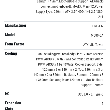
Length: 445mm;MotherBoard Support: ATX(back-
connect motherboard), M-ATX, Mini-ITX;Power
Supply Type: 240mm ATX;3.5“ HDD: 1+1;2.5" SSD:
2+1
Manufacturer
FORTRON
Model
M580-BA
Form Factor
ATX Mid Tower
Cooling
Fan Including(Pre-installed): Side:120mm reverse
PWM ARGB x 3 with PWM controller; Rear:120mm
PWM ARGB x 1;Fan&Water Cooler Support: Side:
120mm x 3 or 140mm x 2, Top: 120mm x 3 or
140mm x 2 or 360mm Radiator, Bottom: 120mm x 3
or 360mm Radiator, Rear: 120mm x 1;Max Radiator
Support: 360mm
I/O
USB3.0 x 2, Type-C
Expansion
7
Slots