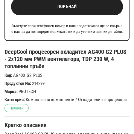
ПОРЪЧАЙ
Въведете своя телефонен номер и наш представител ще се свърже
с вас, за да потвърдим поръчката ви и да уточним всички детайли.
DeepCool процесорен охладител AG400 G2 PLUS
- 2x120 мм PWM вентилатора, TDP 230 W, 4
топлинни тръби
Код:
AG400_G2_PLUS
Продуктов No:
214299
Марка:
PROTECH
Категория:
Компютърни компоненти
/
Охладители за процесори
Наличен
Кратко описание