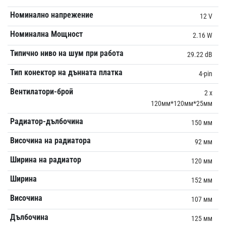
Номинално напрежение
12 V
Номинална Мощност
2.16 W
Типично ниво на шум при работа
29.22 dB
Тип конектор на дънната платка
4-pin
Вентилатори-брой
2 x
120мм*120мм*25мм
Радиатор-дълбочина
150 мм
Височина на радиатора
92 мм
Ширина на радиатор
120 мм
Ширина
152 мм
Височина
107 мм
Дълбочина
125 мм