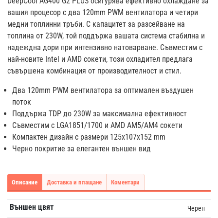
DeepCool AG400 G2 PLUS осигурява ефективно охлаждане за
вашия процесор с два 120mm PWM вентилатора и четири
медни топлинни тръби. С капацитет за разсейване на
топлина от 230W, той поддържа вашата система стабилна и
надеждна дори при интензивно натоварване. Съвместим с
най-новите Intel и AMD сокети, този охладител предлага
съвършена комбинация от производителност и стил.
Два 120mm PWM вентилатора за оптимален въздушен
поток
Поддържа TDP до 230W за максимална ефективност
Съвместим с LGA1851/1700 и AMD AM5/AM4 сокети
Компактен дизайн с размери 125x107x152 mm
Черно покритие за елегантен външен вид
Описание
Доставка и плащане
Коментари
Външен цвят
Черен