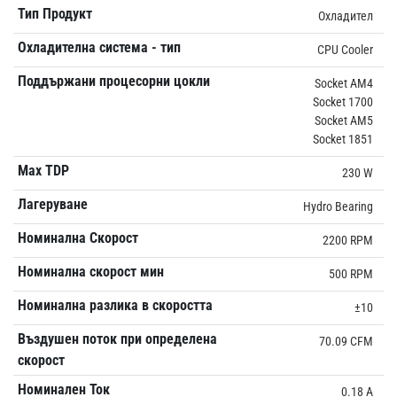
Тип Продукт
Охладител
Охладителна система - тип
CPU Cooler
Поддържани процесорни цокли
Socket AM4
Socket 1700
Socket AM5
Socket 1851
Max TDP
230 W
Лагеруване
Hydro Bearing
Номинална Скорост
2200 RPM
Номинална скорост мин
500 RPM
Номинална разлика в скоростта
±10
Въздушен поток при определена
70.09 CFM
скорост
Номинален Ток
0.18 A