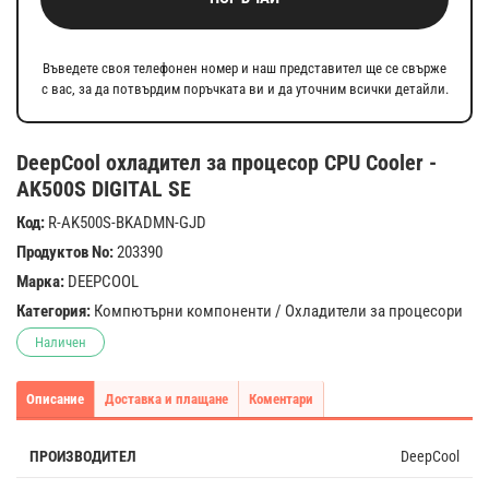
Въведете своя телефонен номер и наш представител ще се свърже
с вас, за да потвърдим поръчката ви и да уточним всички детайли.
DeepCool охладител за процесор CPU Cooler -
AK500S DIGITAL SE
Код:
R-AK500S-BKADMN-GJD
Продуктов No:
203390
Марка:
DEEPCOOL
Категория:
Компютърни компоненти
/
Охладители за процесори
Наличен
Описание
Доставка и плащане
Коментари
ПРОИЗВОДИТЕЛ
DeepCool