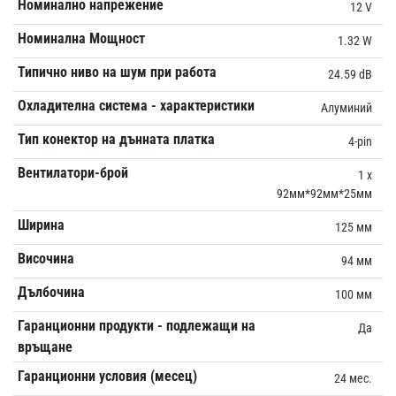
Номинално напрежение
12 V
Номинална Мощност
1.32 W
Типично ниво на шум при работа
24.59 dB
Охладителна система - характеристики
Алуминий
Тип конектор на дънната платка
4-pin
Вентилатори-брой
1 x
92мм*92мм*25мм
Ширина
125 мм
Височина
94 мм
Дълбочина
100 мм
Гаранционни продукти - подлежащи на
Да
връщане
Гаранционни условия (месец)
24 мес.