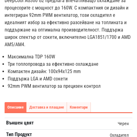
DeepCool AG300 G2 предлага впечатляващо охлаждане за
процесорите с мощност до 160W. С компактния си дизайн и
интегриран 92mm PWM вентилатор, този охладител е
идеалният избор за ефективно разсейване на топлината и
поддържане на оптимална производителност. Поддържа
широк спектър от сокети, включително LGA1851/1700 и AMD
AM5/AM4.
Максимална TDP 160W
Три топлопровода за ефективно охлаждане
Компактен дизайн: 100x94x125 mm
Поддържа LGA и AMD сокети
92mm PWM вентилатор за прецизен контрол
Описание
Доставка и плащане
Коментари
Външен цвят
Черен
Тип Продукт
Охладител