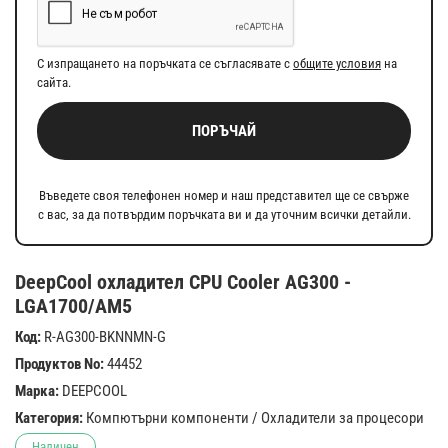
С изпращането на поръчката се съгласявате с
общите условия
на
сайта.
ПОРЪЧАЙ
Въведете своя телефонен номер и наш представител ще се свърже
с вас, за да потвърдим поръчката ви и да уточним всички детайли.
DeepCool охладител CPU Cooler AG300 -
LGA1700/AM5
Код:
R-AG300-BKNNMN-G
Продуктов No:
44452
Марка:
DEEPCOOL
Категория:
Компютърни компоненти
/
Охладители за процесори
Наличен