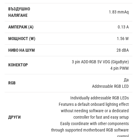
ВЪЗДУШНО
1.83 mmAq
НАЛЯГАНЕ
АМПЕРАЖ (A)
0.13 A
МОЩНОСТ (W)
1.56 W
НИВО НА ШУМ
28 dBA
3 pin ADD-RGB 5V VDG (GigaByte)
КОНЕКТОР
4 pin PWM
Да
RGB
Addressable RGB LED
Individually addressable RGB LEDs
Features a default onboard lighting effect
without needing software or a dedicated
ДРУГИ
controller for fast and easy setup
Easily coordinate with other components
through supported motherboard RGB software
control