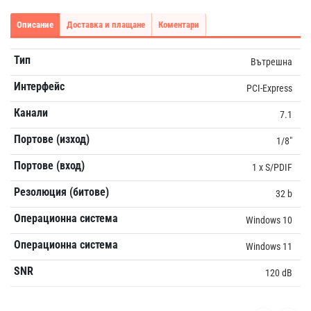
Описание
Доставка и плащане
Коментари
Тип
Вътрешна
Интерфейс
PCI-Express
Канали
7.1
Портове (изход)
1/8"
Портове (вход)
1 x S/PDIF
Резолюция (битове)
32 b
Операционна система
Windows 10
Операционна система
Windows 11
SNR
120 dB