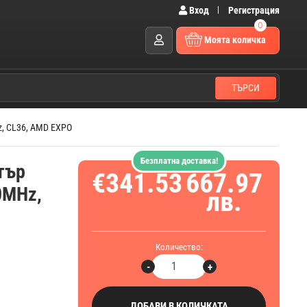
Вход
Регистрация
0
Моята количка
ТЪРСИ
z, CL36, AMD EXPO
Безплатна доставка!
тър
€341.53
667.97
0MHz,
лв.
Количество:
-
+
ДОБАВИ В КОЛИЧКАТА