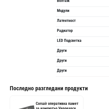
Волтаж
Модули
Латентност
Радиатор
LED Подсветка
Други
Други
Други
Последно разгледани продукти
Corsair оперативна памет
за компютър Vengeance