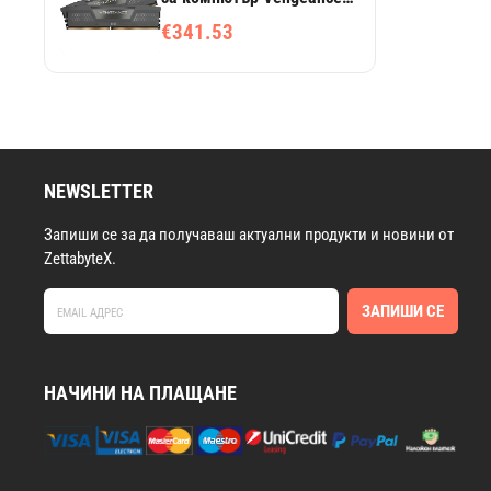
DDR5, 16GB (2x8GB),
€341.53
6000MHz, CL36, AMD
EXPO
NEWSLETTER
Запиши се за да получаваш актуални продукти и новини от
ZettabyteX.
ЗАПИШИ СЕ
НАЧИНИ НА ПЛАЩАНЕ