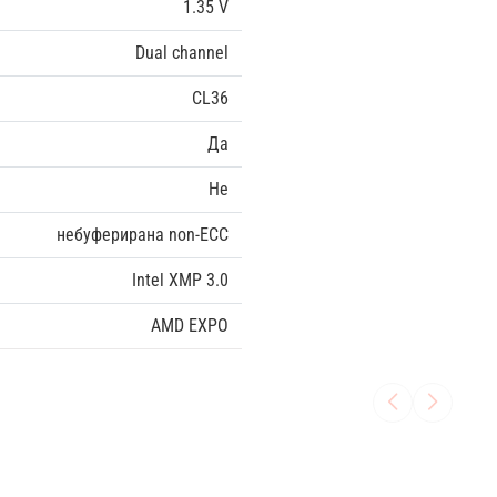
1.35 V
Dual channel
CL36
Да
Не
небуферирана non-ECC
Intel XMP 3.0
AMD EXPO