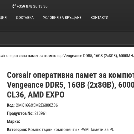
m
+359 878 36 13 30
НЦИЯ
ДОСТАВКА
УСЛОВИЯ ЗА ВРЪЩАНЕ
КОНТАКТИ
sair оперативна памет за компютър Vengeance DDR5, 16GB (2x8GB), 6000MH
Corsair оперативна памет за компю
Vengeance DDR5, 16GB (2x8GB), 600
CL36, AMD EXPO
Код:
CMK16GX5M2E6000Z36
Продуктов No:
213961
Марка:
Категория:
Компютърни компоненти
/
РАМ Памети за PC