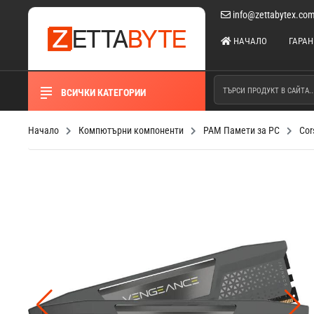
info@zettabytex.co
НАЧАЛО
ГАРА
ВСИЧКИ КАТЕГОРИИ
Начало
Компютърни компоненти
РАМ Памети за PC
Cor