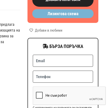
Лизингова схема
 предлага
изацията на
Добави в любими
рзина за
 за
БЪРЗА ПОРЪЧКА
С изпращането на поръчката се съгласявате