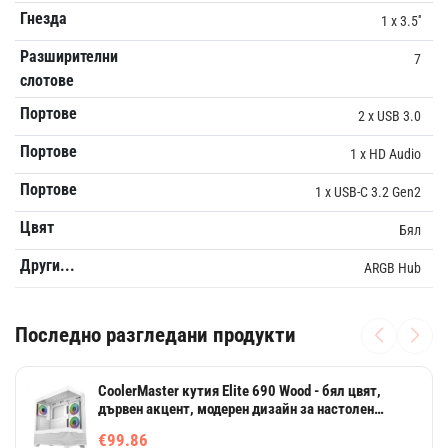
Гнезда
1 x 3.5''
Разширителни
7
слотове
Портове
2 x USB 3.0
Портове
1 x HD Audio
Портове
1 x USB-C 3.2 Gen2
Цвят
Бял
Други...
ARGB Hub
Последно разгледани продукти
CoolerMaster кутия Elite 690 Wood - бял цвят,
дървен акцент, модерен дизайн за настолен
компютър
€99.86