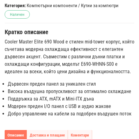
Категория:
Компютърни компоненти
/
Кутии за компютри
Наличен
Кратко описание
Cooler Master Elite 690 Wood е стилен mid-tower корпус, който
съчетава модерна охлаждаща ефективност с елегантен
дървесен акцент. Съвместим с различни дънни платки и
охлаждащи конфигурации, моделът E690-WHNN-S00 е
идеален за всеки, който цени дизайна и функционалността.
Дървесен преден панел за уникален стил
Висока въздушна пропускливост за оптимално охлаждане
Поддръжка за ATX, mATX и Mini-ITX дъна
Модерен преден I/O панел с USB и аудио жакове
Добро управление на кабели за подобрен въздушен поток
Описание
Доставка и плащане
Коментари