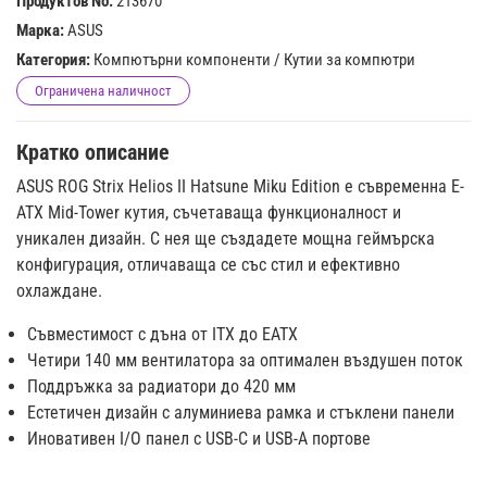
Продуктов No:
213670
Марка:
ASUS
Категория:
Компютърни компоненти
/
Кутии за компютри
Ограничена наличност
Кратко описание
ASUS ROG Strix Helios II Hatsune Miku Edition е съвременна E-
ATX Mid-Tower кутия, съчетаваща функционалност и
уникален дизайн. С нея ще създадете мощна геймърска
конфигурация, отличаваща се със стил и ефективно
охлаждане.
Съвместимост с дъна от ITX до EATX
Четири 140 мм вентилатора за оптимален въздушен поток
Поддръжка за радиатори до 420 мм
Естетичен дизайн с алуминиева рамка и стъклени панели
Иновативен I/O панел с USB-C и USB-A портове