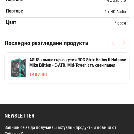
4 x USB 3.0
Портове
1 x HD Audio
Цвят
Черен
Последно разгледани продукти
ASUS компютърна кутия ROG Strix Helios II Hatsune
Miku Edition - E-ATX, Mid-Tower, стъклен панел
€402.00
NEWSLETTER
Запиши се за да получаваш актуални продукти и новини от
ZettabyteX.