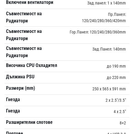
Включени вентилатори
Зад.панел: 1 x 140mm
Съвместимост на
Пр.Панел:
Радиатори
120/240/280/360/420mm
Съвместимост на
Гор.Панел: 120/240/280/360mm
Радиатори
Съвместимост на
Зад.Панел: 140mm
Радиатори
Височина CPU Охладител
до 190 mm
Дължина PSU
до 220 mm
Размери (mm)
250 x 565 x 591 mm
Гнезда
2 x 2.5"/3.5"
Гнезда
4 x 2.5"
Разширителни слотове
8+2
Портове