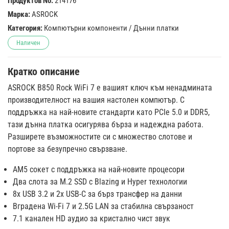
Продуктов No:
214176
Марка:
ASROCK
Категория:
Компютърни компоненти
/
Дънни платки
Наличен
Кратко описание
ASROCK B850 Rock WiFi 7 е вашият ключ към ненадмината
производителност на вашия настолен компютър. С
поддръжка на най-новите стандарти като PCIe 5.0 и DDR5,
тази дънна платка осигурява бърза и надеждна работа.
Разширете възможностите си с множество слотове и
портове за безупречно свързване.
AM5 сокет с поддръжка на най-новите процесори
Два слота за M.2 SSD с Blazing и Hyper технологии
8x USB 3.2 и 2x USB-C за бърз трансфер на данни
Вградена Wi-Fi 7 и 2.5G LAN за стабилна свързаност
7.1 канален HD аудио за кристално чист звук