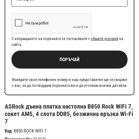
С изпращането на поръчката се съгласявате с
общите условия
на
сайта.
ПОРЪЧАЙ
Въведете своя телефонен номер и наш представител ще се свърже
с вас, за да потвърдим поръчката ви и да уточним всички детайли.
ASRock дънна платка настолна B850 Rock WiFi 7,
сокет AM5, 4 слота DDR5, безжична връзка Wi-Fi
7
Код:
B850 ROCK WIFI 7