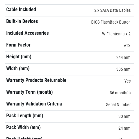
Cable Included
2 x SATA Data Cables
Built-in Devices
BIOS FlashBack Button
Included Accessories
WiFi antenna x 2
Form Factor
ATX
Height (mm)
244 mm
Width (mm)
305 mm
Warranty Products Returnable
Yes
Warranty Term (month)
36 month(s)
Warranty Validation Criteria
Serial Number
Pack Length (mm)
30 mm
Pack Width (mm)
24 mm