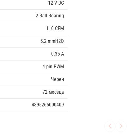
12 V DC
2 Ball Bearing
110 CFM
5.2 mmH2O
0.35 A
4 pin PWM
Черен
72 месеца
4895265000409