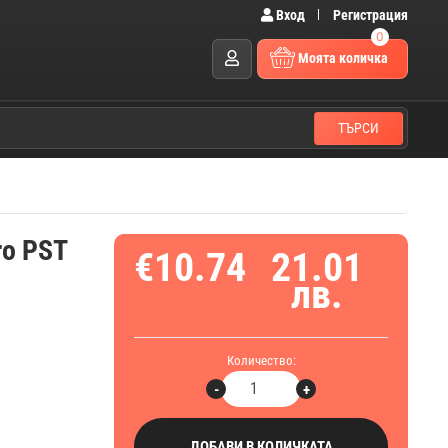
Вход
Регистрация
0
Моята количка
ТЪРСИ
ro PST
€10.74
21.01
лв.
Количество:
-
+
ДОБАВИ В КОЛИЧКАТА