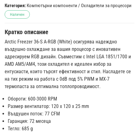
Категория:
Компютърни компоненти
/
Охладители за процесори
Наличен
Кратко описание
Arctic Freezer 36-S A-RGB (White) осигурява надеждно
въздушно охлаждане за вашия процесор с иновативен
адресируем RGB дизайн. Съвместим с Intel LGA 1851/1700 и
AMD AM5/AM4, този охладител е идеален избор за
ентусиасти, които търсят ефективност и стил. Насладете се
на тих режим на работа с 0dB под 5% PWM и MX-7
термопаста за оптимална топлопроводимост.
Обороти: 600-3000 RPM
Размер вентилатор: 120 x 120 x 25 mm
Въздушен поток: 77 CFM
Гаранция: 72 месеца
Тегло: 685 g