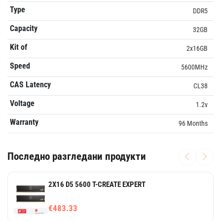
Type
DDR5
Capacity
32GB
Kit of
2x16GB
Speed
5600MHz
CAS Latency
CL38
Voltage
1.2v
Warranty
96 Months
Последно разгледани продукти
2X16 D5 5600 T-CREATE EXPERT
€483.33