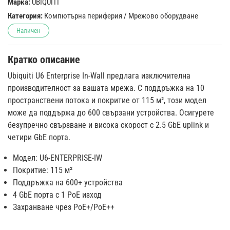
Марка:
UBIQUITI
Категория:
Компютърна периферия
/
Мрежово оборудване
Наличен
Кратко описание
Ubiquiti U6 Enterprise In-Wall предлага изключителна
производителност за вашата мрежа. С поддръжка на 10
пространствени потока и покритие от 115 м², този модел
може да поддържа до 600 свързани устройства. Осигурете
безупречно свързване и висока скорост с 2.5 GbE uplink и
четири GbE порта.
Модел: U6-ENTERPRISE-IW
Покритие: 115 м²
Поддръжка на 600+ устройства
4 GbE порта с 1 PoE изход
Захранване чрез PoE+/PoE++