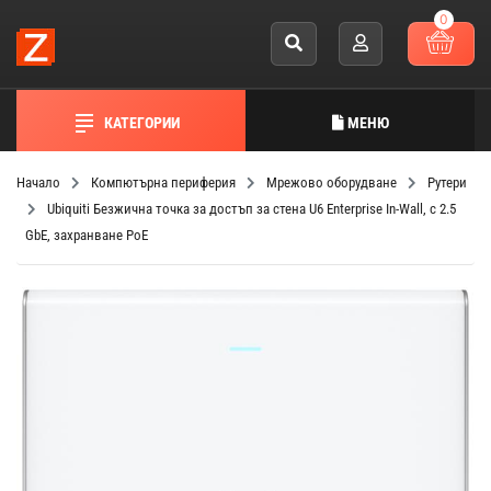
0
КАТЕГОРИИ
МЕНЮ
Начало
Компютърна периферия
Мрежово оборудване
Рутери
Ubiquiti Безжична точка за достъп за стена U6 Enterprise In-Wall, с 2.5
GbE, захранване PoE