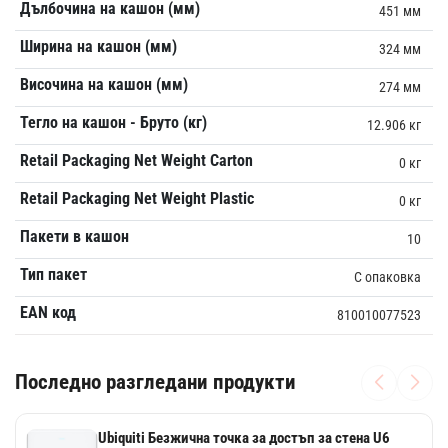
Дълбочина на кашон (мм)
451 мм
Ширина на кашон (мм)
324 мм
Височина на кашон (мм)
274 мм
Тегло на кашон - Бруто (кг)
12.906 кг
Retail Packaging Net Weight Carton
0 кг
Retail Packaging Net Weight Plastic
0 кг
Пакети в кашон
10
Тип пакет
С опаковка
EAN код
810010077523
Последно разгледани продукти
Ubiquiti Безжична точка за достъп за стена U6