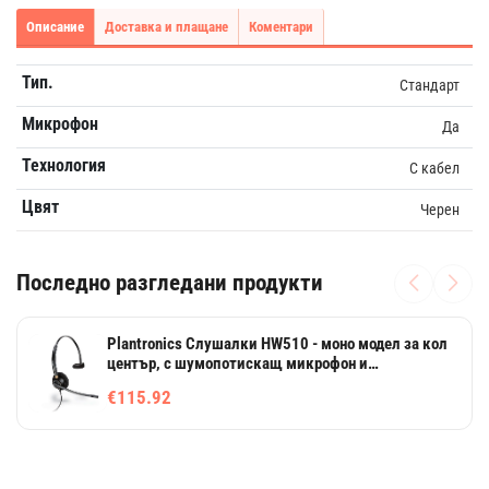
Описание
Доставка и плащане
Коментари
Тип.
Стандарт
Микрофон
Да
Технология
С кабел
Цвят
Черен
Последно разгледани продукти
Plantronics Слушалки HW510 - моно модел за кол
център, с шумопотискащ микрофон и
широколентов звук
€115.92