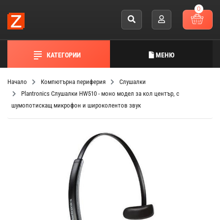
0
КАТЕГОРИИ
МЕНЮ
Начало
Компютърна периферия
Слушалки
Plantronics Слушалки HW510 - моно модел за кол център, с
шумопотискащ микрофон и широколентов звук