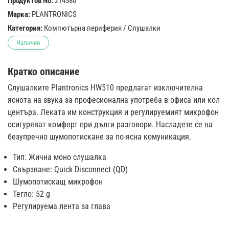
Продуктов No:
214380
Марка:
PLANTRONICS
Категория:
Компютърна периферия
/
Слушалки
Наличен
Кратко описание
Слушалките Plantronics HW510 предлагат изключителна
яснота на звука за професионална употреба в офиса или кол
центъра. Леката им конструкция и регулируемият микрофон
осигуряват комфорт при дълги разговори. Насладете се на
безупречно шумопотискане за по-ясна комуникация.
Тип: Жична моно слушалка
Свързване: Quick Disconnect (QD)
Шумопотискащ микрофон
Тегло: 52 g
Регулируема лента за глава