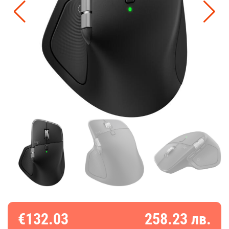
€132.03
258.23 лв.