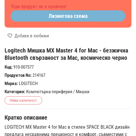
Този продукт не е наличен!
Лизингова схема
Добави в любими
Logitech Мишка MX Master 4 for Mac - безжична
Bluetooth свързаност за Mac, космическо черно
Код:
910-007577
Продуктов No:
214167
Марка:
LOGITECH
Категория:
Компютърна периферия
/
Мишки
Няма наличност
Кратко описание
LOGITECH MX Master 4 for Mac в стилен SPACE BLACK дизайн
предлага несравнима прецизност и комфорт, съвместими с