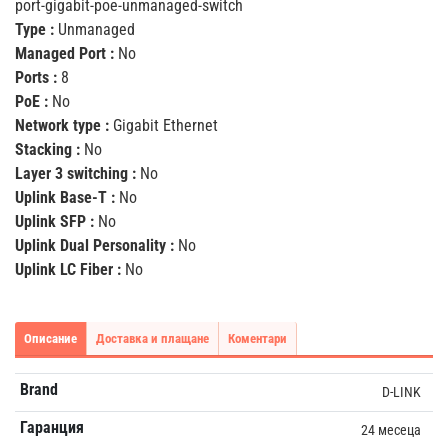
port-gigabit-poe-unmanaged-switch
Type :
Unmanaged
Managed Port :
No
Ports :
8
PoE :
No
Network type :
Gigabit Ethernet
Stacking :
No
Layer 3 switching :
No
Uplink Base-T :
No
Uplink SFP :
No
Uplink Dual Personality :
No
Uplink LC Fiber :
No
Описание
Доставка и плащане
Коментари
Brand
D-LINK
Гаранция
24 месеца