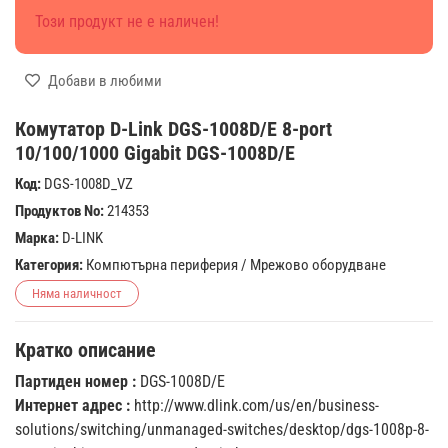
Този продукт не е наличен!
Добави в любими
Комутатор D-Link DGS-1008D/E 8-port
10/100/1000 Gigabit DGS-1008D/E
Код:
DGS-1008D_VZ
Продуктов No:
214353
Марка:
D-LINK
Категория:
Компютърна периферия
/
Мрежово оборудване
Няма наличност
Кратко описание
Партиден номер :
DGS-1008D/E
Интернет адрес :
http://www.dlink.com/us/en/business-
solutions/switching/unmanaged-switches/desktop/dgs-1008p-8-