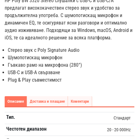
HP Poly BW 3320 Stereo слушалки с USB-C и USB-C/A
предлагат висококачествен стерео звук и удобство за
продължителна употреба. С шумопотискащ микрофон и
динамичен EQ, те осигуряват ясни разговори и оптимално
аудио изживяване. Подходящи за Windows, macOS, Android и
iOS, те са идеалното решение за всяка платформа.
Стерео звук с Poly Signature Audio
Шумопотискащ микрофон
Гъвкаво рамо на микрофона (280°)
USB-C и USB-A свързване
Plug & Play съвместимост
Описание
Доставка и плащане
Коментари
Тип.
Стандарт
Честотен диапазон
20 - 20 000Hz