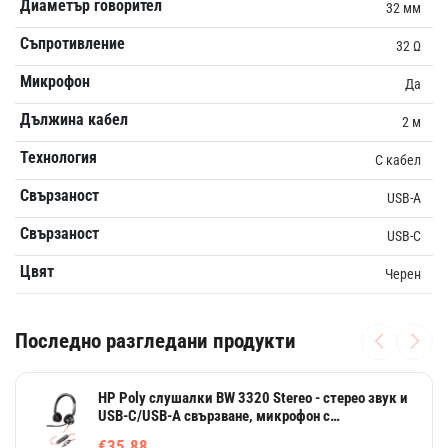
Диаметър говорител
32 мм
Съпротивление
32 Ω
Микрофон
Да
Дължина кабел
2 м
Технология
С кабел
Свързаност
USB-A
Свързаност
USB-C
Цвят
Черен
Последно разгледани продукти
HP Poly слушалки BW 3320 Stereo - стерео звук и
USB-C/USB-A свързване, микрофон с
шумопотискане
€35.88